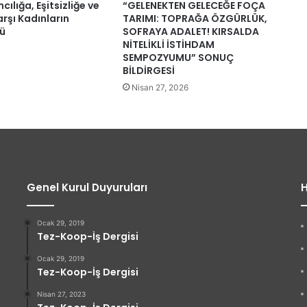
cılığa, Eşitsizliğe ve
“GELENEKTEN GELECEĞE FOÇA
rşı Kadınların
TARIMI: TOPRAĞA ÖZGÜRLÜK,
nü
SOFRAYA ADALET! KIRSALDA
NİTELİKLİ İSTİHDAM
SEMPOZYUMU” SONUÇ
BİLDİRGESİ
Nisan 27, 2026
Genel Kurul Duyuruları
H
Ocak 29, 2019
Tez-Koop-İş Dergisi
Ocak 29, 2019
Tez-Koop-İş Dergisi
Nisan 27, 2023