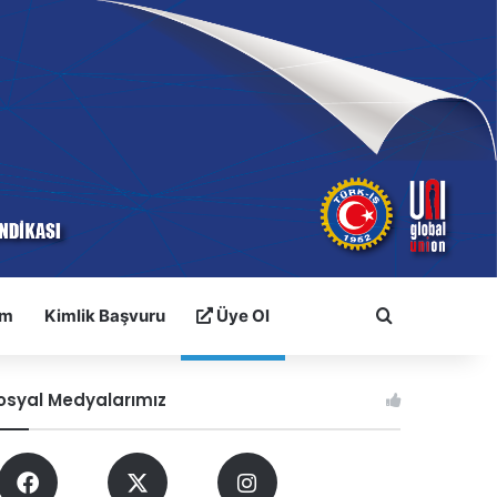
im
Kimlik Başvuru
Üye Ol
Arama yap ..
osyal Medyalarımız