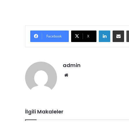
LinkedIn
E-Posta ile paylaş
Facebook
X
admin
We
b
sit
esi
İlgili Makaleler