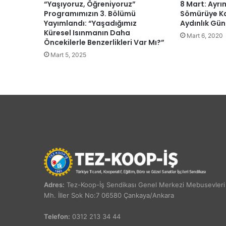
“Yaşıyoruz, Öğreniyoruz”
8 Mart: Ayrım
Programımızın 3. Bölümü
Sömürüye Ka
Yayımlandı: “Yaşadığımız
Aydınlık Gü
Küresel Isınmanın Daha
Mart 6, 2020
Öncekilerle Benzerlikleri Var Mı?”
Mart 5, 2025
Adres:
Tez-Koop-İş Sendikası Genel Merkezi Mebusevleri
Mh. İller Sok No:7 06580 Çankaya/Ankara
Telefon:
0312 213 34 44