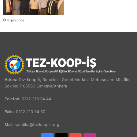
4 gün önce
Adres:
Tez-Koop-İş Sendikası Genel Merkezi Mebusevleri Mh. İller
Sok No:7 06580 Çankaya/Ankara
Telefon:
0312 213 34 44
Faks:
0312 213 34 30
Mail:
sendika@tezkoopis.org