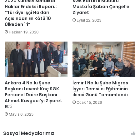
2020 Küresel Sendikal
SGK Bartın İl Müdürü
Haklar Endeksi Raporu:
Mustafa Şaban Çengel’e
“Türkiye İşçi Hakları
Ziyaret
Açısından En Kötü 10
Eylül 22, 2023
Ülkeden 1’i”
Haziran 19, 2020
Ankara 4 No.lu Şube
İzmir 1 No.lu Şube Migros
Başkanı Levent Koç SGK
İşyeri Temsilci Eğitiminin
Personel Daire Başkanı
ikinci Günü Tamamlandı
Ahmet Kavgacı’yı Ziyaret
Ocak 15, 2026
Etti
Mayıs 6, 2025
Sosyal Medyalarımız