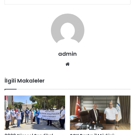
admin
We
b
sit
İlgili Makaleler
esi