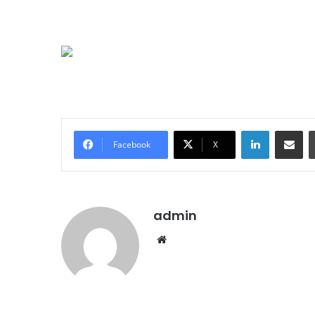
LinkedIn
E-Posta ile paylaş
Facebook
X
admin
We
b
sit
esi