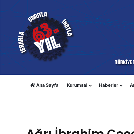
Ana Sayfa
Kurumsal
Haberler
A
Anasayfa
/
Toplu İş Sözleşmesi
/
Ağrı İbrahim Çeçen Üni
Toplu İş Sözleşmesi
Ağrı İbrahim Çeçe