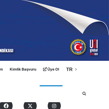
TR
im
Kimlik Başvuru
Üye Ol
osyal Medyalarımız
Arama yap ..