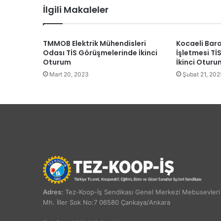
İlgili Makaleler
TMMOB Elektrik Mühendisleri
Kocaeli Baro
Odası TİS Görüşmelerinde İkinci
İşletmesi T
Oturum
İkinci Oturu
Mart 20, 2023
Şubat 21, 202
Adres:
Tez-Koop-İş Sendikası Genel Merkezi Mebusevleri
Mh. İller Sok No:7 06580 Çankaya/Ankara