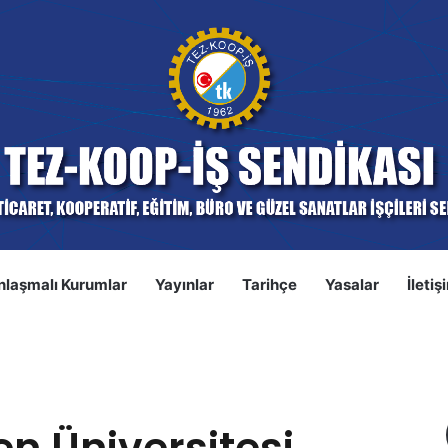
nlaşmalı Kurumlar
Yayınlar
Tarihçe
Yasalar
İletiş
S
versitesi Toplu İş Sözleşmesi Görüşmelerinde İkinci Oturum
n Üniversitesi