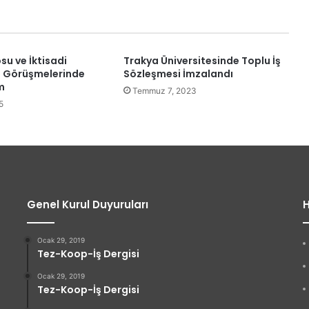
su ve İktisadi
Trakya Üniversitesinde Toplu İş
İS Görüşmelerinde
Sözleşmesi İmzalandı
m
Temmuz 7, 2023
5
Genel Kurul Duyuruları
H
Ocak 29, 2019
Tez-Koop-İş Dergisi
Ocak 29, 2019
Tez-Koop-İş Dergisi