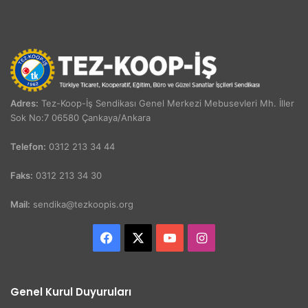
Adres:
Tez-Koop-İş Sendikası Genel Merkezi Mebusevleri Mh. İller
Sok No:7 06580 Çankaya/Ankara
Telefon:
0312 213 34 44
Faks:
0312 213 34 30
Mail:
sendika@tezkoopis.org
Facebook
X
YouTube
Instagram
Genel Kurul Duyuruları