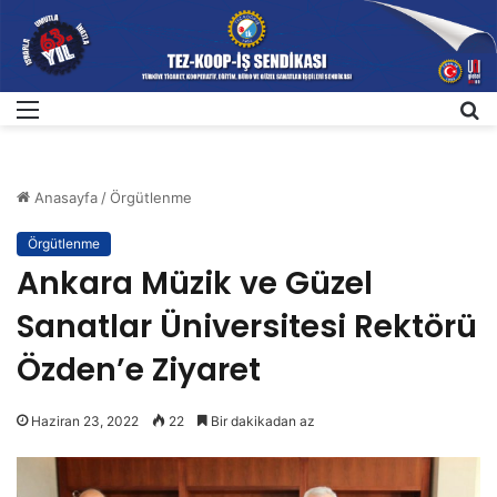
Menü
A
Anasayfa
/
Örgütlenme
Örgütlenme
Ankara Müzik ve Güzel
Sanatlar Üniversitesi Rektörü
Özden’e Ziyaret
Haziran 23, 2022
22
Bir dakikadan az