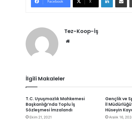
Facebook
X
Tez-Koop-İş
We
b
sit
esi
İlgili Makaleler
T.C. Uyuşmazlık Mahkemesi
Gençlik ve S
Başkanlığı’nda Toplu İş
İl Müdürlüğ
Sözleşmesi İmzalandı
Hüseyin Kaya
Ekim 21, 2021
Aralık 16, 20