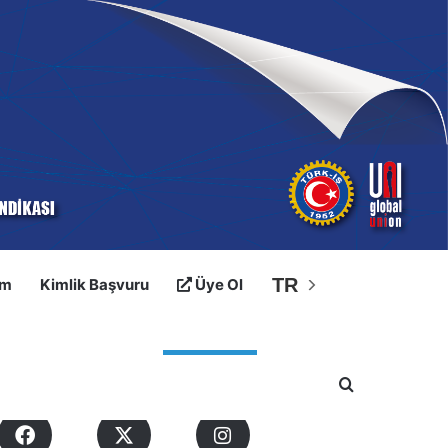
TR
im
Kimlik Başvuru
Üye Ol
osyal Medyalarımız
Arama yap ..