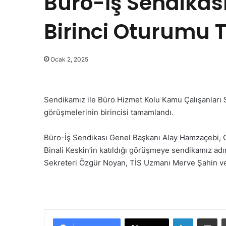
Büro-İş Sendikası
Birinci Oturumu
Ocak 2, 2025
Sendikamız ile Büro Hizmet Kolu Kamu Çalışanları S
görüşmelerinin birincisi tamamlandı.
Büro-İş Sendikası Genel Başkanı Alay Hamzaçebi, G
Binali Keskin’in katıldığı görüşmeye sendikamız ad
Sekreteri Özgür Noyan, TİS Uzmanı Merve Şahin ve 
LinkedIn
E-Posta ile paylaş