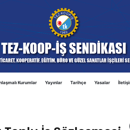
nlaşmalı Kurumlar
Yayınlar
Tarihçe
Yasalar
İletiş
S
ş Sözleşmesi Birinci Oturumu Tamamlandı