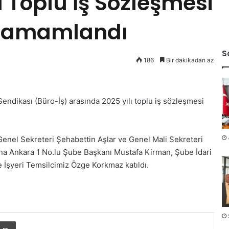
 Toplu İş Sözleşmesi
 Tamamlandı
S
186
Bir dakikadan az
endikası (Büro-İş) arasında 2025 yılı toplu iş sözleşmesi
enel Sekreteri Şehabettin Aşlar ve Genel Mali Sekreteri
ına Ankara 1 No.lu Şube Başkanı Mustafa Kirman, Şube İdari
İşyeri Temsilcimiz Özge Korkmaz katıldı.
Yazdır