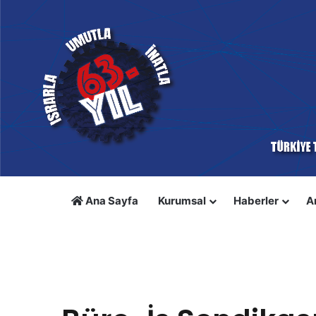
Ana Sayfa
Kurumsal
Haberler
A
Anasayfa
/
Manşet Haberler
/
Büro-İş Sendikası Toplu İ
Manşet Haberler
Toplu İş Sözleşmesi