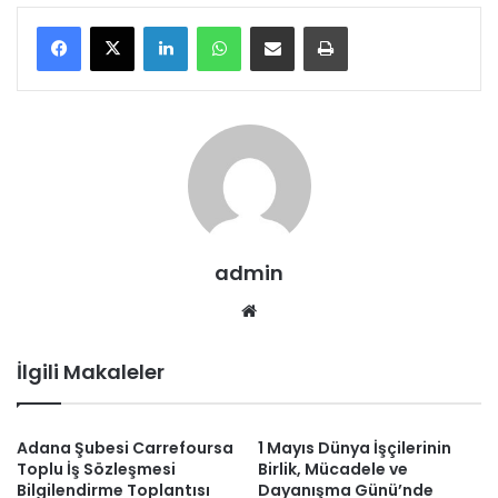
LinkedIn
WhatsApp
E-Posta ile paylaş
Yazdır
admin
We
b
sit
İlgili Makaleler
esi
Adana Şubesi Carrefoursa
1 Mayıs Dünya İşçilerinin
Toplu İş Sözleşmesi
Birlik, Mücadele ve
Bilgilendirme Toplantısı
Dayanışma Günü’nde