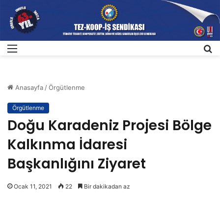
Menü
A
Anasayfa
/
Örgütlenme
Örgütlenme
Doğu Karadeniz Projesi Bölge
Kalkınma İdaresi
Başkanlığını Ziyaret
Ocak 11, 2021
22
Bir dakikadan az