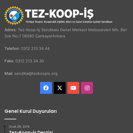
Adres:
Tez-Koop-İş Sendikası Genel Merkezi Mebusevleri Mh. İller
Sok No:7 06580 Çankaya/Ankara
Telefon:
0312 213 34 44
Faks:
0312 213 34 30
Mail:
sendika@tezkoopis.org
Facebook
X
YouTube
Instagram
Genel Kurul Duyuruları
Ocak 29, 2019
Tez-Koop-İş Dergisi