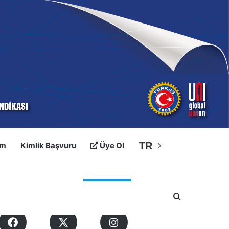
TR
im
Kimlik Başvuru
Üye Ol
osyal Medyalarımız
Arama yap ..