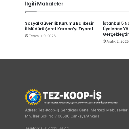
İlgili Makaleler
Sosyal Güvenlik Kurumu Balıkesir
İstanbul 5 N
İl Müdürü Şeref Karaca’yı Ziyaret
Üyelerine Yö
Gerçekleştir
Temmuz 9, 2026
Aralık 2, 2025
Adres:
Tez-Koop-İş Sendikası Genel Merkezi Mebusevleri
Mh. İller Sok No:7 06580 Çankaya/Ankara
Telefon:
0312 213 34 44