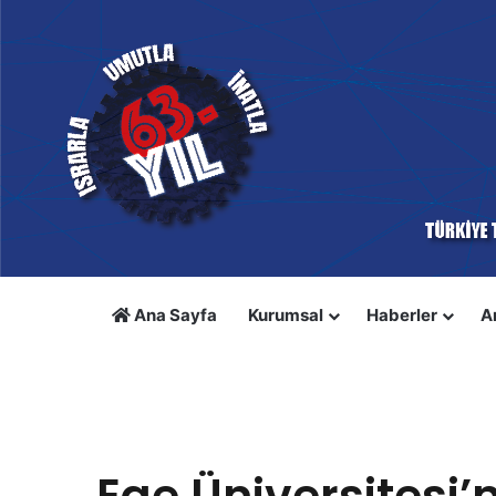
Ana Sayfa
Kurumsal
Haberler
A
Anasayfa
/
Manşet Haberler
/
Ege Üniversitesi’nde Topl
Manşet Haberler
Ege Üniversitesi’