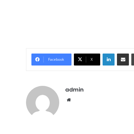
LinkedIn
E-Posta ile paylaş
Facebook
X
admin
We
b
sit
esi