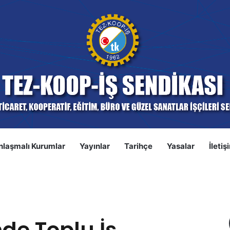
nlaşmalı Kurumlar
Yayınlar
Tarihçe
Yasalar
İletiş
S
u İş Sözleşmesi İmzalandı
nde Toplu İş