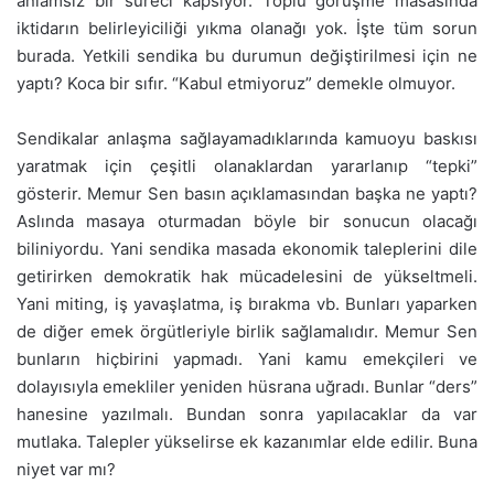
anlamsız bir süreci kapsıyor. Toplu görüşme masasında
iktidarın belirleyiciliği yıkma olanağı yok. İşte tüm sorun
burada. Yetkili sendika bu durumun değiştirilmesi için ne
yaptı? Koca bir sıfır. “Kabul etmiyoruz” demekle olmuyor.
Sendikalar anlaşma sağlayamadıklarında kamuoyu baskısı
yaratmak için çeşitli olanaklardan yararlanıp “tepki”
gösterir. Memur Sen basın açıklamasından başka ne yaptı?
Aslında masaya oturmadan böyle bir sonucun olacağı
biliniyordu. Yani sendika masada ekonomik taleplerini dile
getirirken demokratik hak mücadelesini de yükseltmeli.
Yani miting, iş yavaşlatma, iş bırakma vb. Bunları yaparken
de diğer emek örgütleriyle birlik sağlamalıdır. Memur Sen
bunların hiçbirini yapmadı. Yani kamu emekçileri ve
dolayısıyla emekliler yeniden hüsrana uğradı. Bunlar “ders”
hanesine yazılmalı. Bundan sonra yapılacaklar da var
mutlaka. Talepler yükselirse ek kazanımlar elde edilir. Buna
niyet var mı?