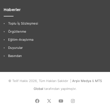
Haberler
Toplu İş Sözleşmesi
Örgütlenme
Eğitim-Araştırma
Duyurular
Basından
© Telif Hakkı 2026, Tüm Hakları Saklıdır |
Arşiv Medya
&
MTS
Global
tarafından yapılmıştır.
Facebook
X
YouTube
Instagram