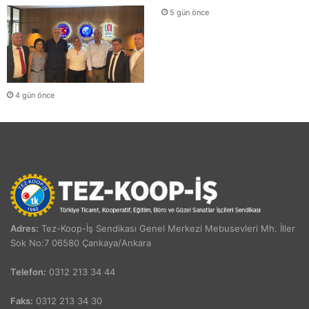
5 gün önce
4 gün önce
Adres:
Tez-Koop-İş Sendikası Genel Merkezi Mebusevleri Mh. İller
Sok No:7 06580 Çankaya/Ankara
Telefon:
0312 213 34 44
Faks:
0312 213 34 30