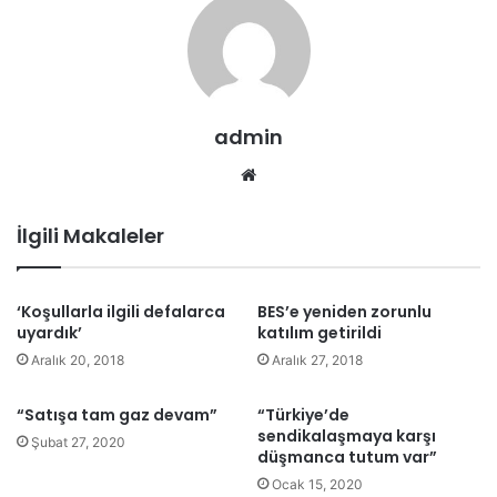
admin
We
b
sit
İlgili Makaleler
esi
‘Koşullarla ilgili defalarca
BES’e yeniden zorunlu
uyardık’
katılım getirildi
Aralık 20, 2018
Aralık 27, 2018
“Satışa tam gaz devam”
“Türkiye’de
sendikalaşmaya karşı
Şubat 27, 2020
düşmanca tutum var”
Ocak 15, 2020