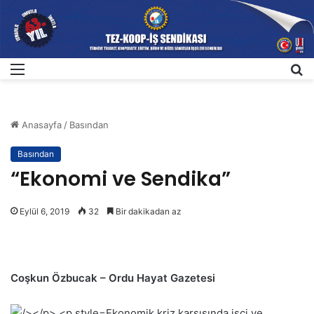
Menü
A
Anasayfa
/
Basından
Basından
“Ekonomi ve Sendika”
Eylül 6, 2019
32
Bir dakikadan az
Coşkun Özbucak – Ordu Hayat Gazetesi
Ekonomik kriz karşısında işçi ve