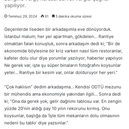
yapılıyor.
Temmuz 29, 2024
61
5 dakika okuma süresi
Geçenlerde liseden bir arkadaşımla eve dönüyorduk.
İstanbul malum; her yer apartman, gökdelen… Rantiye
olmaktan falan konuştuk, sonra arkadaşım dedi ki; “Bir de
ekonomide böylesine bir kriz varken nasıl tüm restoranlar,
kafeler dolu olur diye yorumlar yazılıyor, haberler yapılıyor.
Ne gerek var, işte şu süper binaların fotoğrafını koysunlar
yeter… Rantiye bir kesim var, onlar dolduruyor her yeri.”
“Çok haklısın” dedim arkadaşıma… Kendisi ODTÜ mezunu
bir mühendis ama ekonomiyle yakından ilgili… Sonra dedi
ki; “Ona da gerek yok, gelir dağılımı tablosu var. En zengin
yüzde 20’nin aldığı pay 10 yılın rekorunu kırmış. Onu
koysunlar, başlığa da ‘İşte tüm mekanların dolu olmasının
nedeni bu tablo’ diye yazsınlar.”