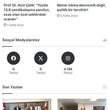
Prof. Dr. Aziz Çelik: “Yüzde
Kemer sıkma ekonomik değil,
13,8 sendikalaşma yanıltıcı,
politik bir tercihtir!
esas olan özel sektördeki
3 hafta önce
orandır”
1 hafta önce
Sosyal Medyalarımız
0
0
4.198
Takipçi
Takipçi
Takipçi
Son Yazılar