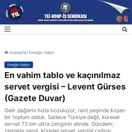
Menü
A
Anasayfa
/
Emeğin Nabzı
Emeğin Nabzı
En vahim tablo ve kaçınılmaz
servet vergisi – Levent Gürses
(Gazete Duvar)
Gelir dağılımı hızla bozuluyor, rant peşinde koşan
bir toplum olduk. Sadece Türkiye değil, küresel
servet 73 bin ultra zenginin elinde. Gündem;
zengine vergi, küresel servet vergisi çağrısı