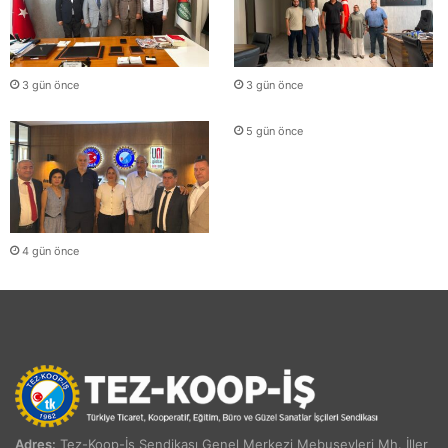
3 gün önce
3 gün önce
5 gün önce
4 gün önce
Adres:
Tez-Koop-İş Sendikası Genel Merkezi Mebusevleri Mh. İller