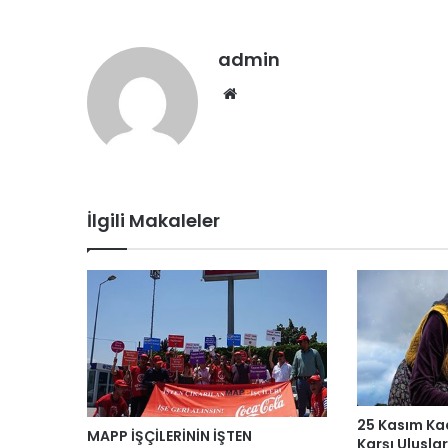
admin
We
b
sit
esi
İlgili Makaleler
25 Kasım Ka
MAPP İŞÇİLERİNİN İŞTEN
Karşı Ulusl