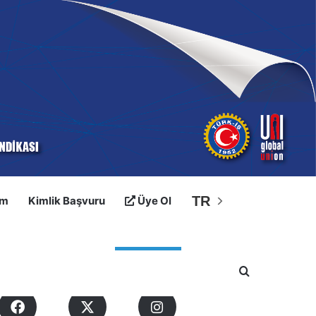
TR
im
Kimlik Başvuru
Üye Ol
osyal Medyalarımız
Arama yap ..