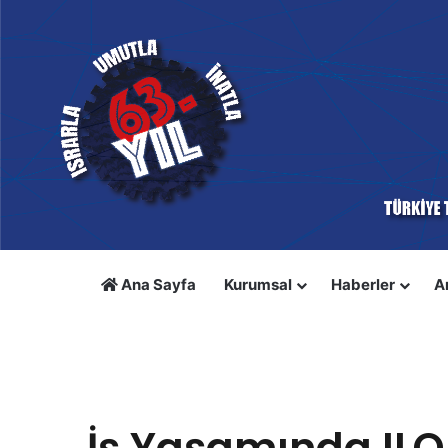
Ana Sayfa
Kurumsal
Haberler
A
Anasayfa
/
Video Galeri
/
İş Yaşamında ILO
Video Galeri
İş Yaşamında ILO