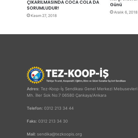
ÇIKARILMASINDA COCA COLA DA
Günü
SORUMLUDUR!
Aralık 6, 2018
Kasım 27, 2018
Adres:
Tez-Koop-İş Sendikası Genel Merkezi Mebusevleri
Mh. İller Sok No:7 06580 Çankaya/Ankara
Telefon:
0312 213 34 44
Faks:
0312 213 34 30
Mail:
sendika@tezkoopis.org