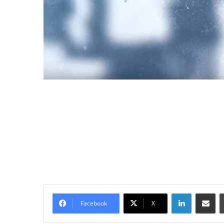
LinkedIn
E-Posta ile paylaş
Facebook
X