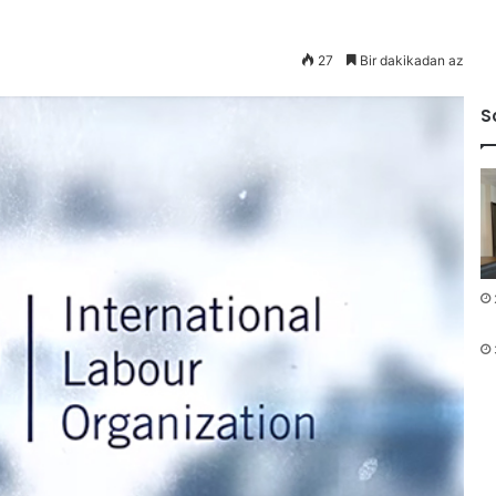
27
Bir dakikadan az
S