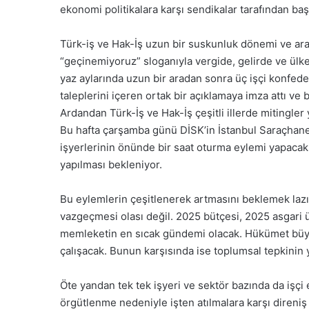
ekonomi politikalara karşı sendikalar tarafından baş
Türk-iş ve Hak-İş uzun bir suskunluk dönemi ve ara
“geçinemiyoruz” sloganıyla vergide, gelirde ve ülke
yaz aylarında uzun bir aradan sonra üç işçi konfed
taleplerini içeren ortak bir açıklamaya imza attı ve 
Ardandan Türk-İş ve Hak-İş çeşitli illerde mitingler y
Bu hafta çarşamba günü DİSK’in İstanbul Saraçhane
işyerlerinin önünde bir saat oturma eylemi yapacak.
yapılması bekleniyor.
Bu eylemlerin çeşitlenerek artmasını beklemek laz
vazgeçmesi olası değil. 2025 bütçesi, 2025 asgari üc
memleketin en sıcak gündemi olacak. Hükümet büyük 
çalışacak. Bunun karşısında ise toplumsal tepkinin
Öte yandan tek tek işyeri ve sektör bazında da işçi
örgütlenme nedeniyle işten atılmalara karşı direniş 