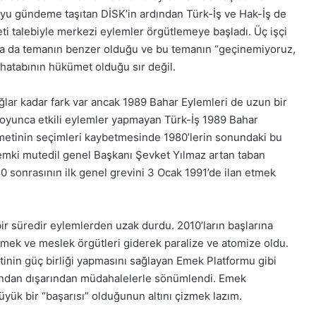
uyu gündeme taşıtan DİSK’in ardından Türk-İş ve Hak-İş de
eti talebiyle merkezi eylemler örgütlemeye başladı. Üç işçi
a da temanın benzer olduğu ve bu temanın “geçinemiyoruz,
hatabının hükümet olduğu sır değil.
ğlar kadar fark var ancak 1989 Bahar Eylemleri de uzun bir
 boyunca etkili eylemler yapmayan Türk-İş 1989 Bahar
ümetinin seçimleri kaybetmesinde 1980’lerin sonundaki bu
önemki mutedil genel Başkanı Şevket Yılmaz artan taban
0 sonrasının ilk genel grevini 3 Ocak 1991’de ilan etmek
bir süredir eylemlerden uzak durdu. 2010’ların başlarına
 emek ve meslek örgütleri giderek paralize ve atomize oldu.
tinin güç birliği yapmasını sağlayan Emek Platformu gibi
 yandan dışarından müdahalelerle sönümlendi. Emek
üyük bir “başarısı” olduğunun altını çizmek lazım.