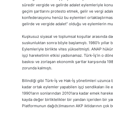
süredir vergide ve gelirde adalet eylemleriyle kon
geçim şartlarını protesto etmek, gelir ve vergi adal
konfederasyonu henüz bu eylemleri ortaklaştırmas
gelirde ve vergide adalet” olduğu ve eylemlerin mu
Kuşkusuz siyasal ve toplumsal koşullar arasında da
suskunluktan sonra böyle başlamıştı. 1980’lı yıllar
Eylemleriyle birlikte vites yükseltmişti. ANAP hük
işçi hareketinin etkisi yadsınamaz. Türk-İş’in o d
baskısı ve zorlaşan ekonomik şartlar karşısında 198
zorunda kalmıştı.
Bilindiği gibi Türk-İş ve Hak-İş yönetimleri uzunca 
kadar ortak eylemler yapabilen işçi sendikaları ile
1990’ların sonlarından 2010’lara kadar emek hareke
kayda değer birliktelikler bir yandan içeriden bir
Platformunun dağı(tı)lmasının AKP iktidarının çok b