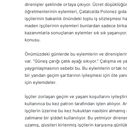
direnişler şeklinde ortaya çıkıyor. Ücret düşüklüğü
öğretmenlerinin eylemleri, Çatalca’da Polonez gıda f
işçilerinin bakanlık önündeki toplu iş sözleşmesi ha
maden işçilerinin eylemleri bunlardan sadece birkaçı.
kazanımlarla sonuçlanan eylemler sık sık yaşanıyor.
konusu.
Önümüzdeki günlerde bu eylemlerin ve direnişlerin 
var. “Güneş çarığı çatık ayağı sıkıyor.” Çalışma ve 
yaygınlaşmasının sebebi bu. Bu eylemlerin ortak nok
bir yandan geçim şartlarının iyileşmesi için öte yand
için eylemdeler.
İşçiler zorlaşan geçim ve yaşam koşullarını iyileşti
kullanınca bu kez patron tarafından işten atılıyor.
işçilerin üzerine bu kez hukuktan nasibini almamış m
zalimane bir şiddet kullanılıyor. Bu yetmiyor direne
uzamış, giysileri kirlenmiş işçilerin karşısına günlük 