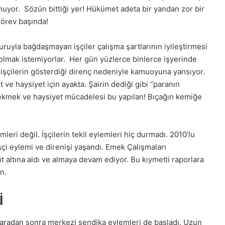
yor. Sözün bittiği yer! Hükümet adeta bir yandan zor bir
görev başında!
uruyla bağdaşmayan işçiler çalışma şartlarının iyileştirmesi
a olmak istemiyorlar. Her gün yüzlerce binlerce işyerinde
ü işçilerin gösterdiği direnç nedeniyle kamuoyuna yansıyor.
t ve haysiyet için ayakta. Şairin dediği gibi “paranın
n ekmek ve haysiyet mücadelesi bu yapılan! Bıçağın kemiğe
leri değil. İşçilerin tekil eylemleri hiç durmadı. 2010’lu
 işçi eylemi ve direnişi yaşandı. Emek Çalışmaları
ıt altına aldı ve almaya devam ediyor. Bu kıymetli raporlara
n.
İ
 aradan sonra merkezi sendika eylemleri de başladı. Uzun