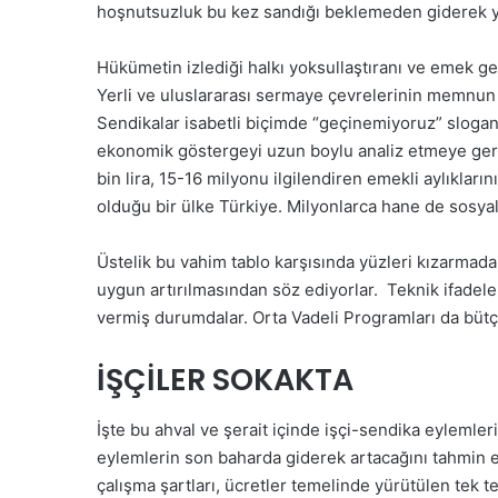
hoşnutsuzluk bu kez sandığı beklemeden giderek y
Hükümetin izlediği halkı yoksullaştıranı ve emek gel
Yerli ve uluslararası sermaye çevrelerinin memnun 
Sendikalar isabetli biçimde “geçinemiyoruz” sloga
ekonomik göstergeyi uzun boylu analiz etmeye gerek
bin lira, 15-16 milyonu ilgilendiren emekli aylıkları
olduğu bir ülke Türkiye. Milyonlarca hane de sosya
Üstelik bu vahim tablo karşısında yüzleri kızarmad
uygun artırılmasından söz ediyorlar. Teknik ifadel
vermiş durumdalar. Orta Vadeli Programları da bütçe
İŞÇİLER SOKAKTA
İşte bu ahval ve şerait içinde işçi-sendika eylemleri
eylemlerin son baharda giderek artacağını tahmin e
çalışma şartları, ücretler temelinde yürütülen tek t