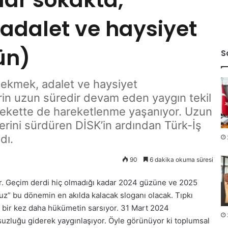
 adalet ve haysiyet
ün)
S
n ekmek, adalet ve haysiyet
erin uzun süredir devam eden yaygın tekil
arekette de hareketlenme yaşanıyor. Uzun
lerini sürdüren DİSK’in ardından Türk-İş
dı.
90
6 dakika okuma süresi
r. Geçim derdi hiç olmadığı kadar 2024 güzüne ve 2025
uz” bu dönemin en akılda kalacak sloganı olacak. Tıpkı
 bir kez daha hükümetin sarsıyor. 31 Mart 2024
uzluğu giderek yaygınlaşıyor. Öyle görünüyor ki toplumsal