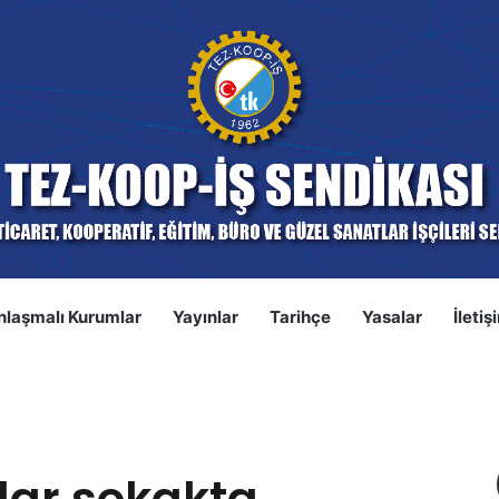
nlaşmalı Kurumlar
Yayınlar
Tarihçe
Yasalar
İletiş
S
 direnişte: Ekmek, adalet ve haysiyet – Aziz Çelik (Birgün)
alar sokakta,