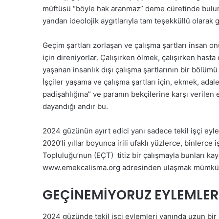
müftüsü “böyle hak aranmaz” deme cüretinde bulunu
yandan ideolojik aygıtlarıyla tam teşekküllü olarak 
Geçim şartları zorlaşan ve çalışma şartları insan on
için direniyorlar. Çalışırken ölmek, çalışırken hast
yaşanan insanlık dışı çalışma şartlarının bir bölüm
İşçiler yaşama ve çalışma şartları için, ekmek, adale
padişahlığına” ve paranın bekçilerine karşı verile
dayandığı andır bu.
2024 güzünün ayırt edici yanı sadece tekil işçi eylem
2020’li yıllar boyunca irili ufaklı yüzlerce, binlerce
Topluluğu’nun (EÇT) titiz bir çalışmayla bunları kay
www.emekcalisma.org adresinden ulaşmak mümkü
GEÇİNEMİYORUZ EYLEMLER
2024 güzünde tekil işçi eylemleri yanında uzun bir