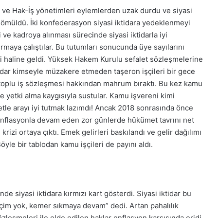
 ve Hak-İş yönetimleri eylemlerden uzak durdu ve siyasi
gömüldü. İki konfederasyon siyasi iktidara yedeklenmeyi
 ve kadroya alınması sürecinde siyasi iktidarla iyi
ırmaya çalıştılar. Bu tutumları sonucunda üye sayılarını
 işçi haline geldi. Yüksek Hakem Kurulu sefalet sözleşmelerine
ktidar kimseyle müzakere etmeden taşeron işçileri bir gece
a toplu iş sözleşmesi hakkından mahrum bıraktı. Bu kez kamu
ve yetki alma kaygısıyla sustular. Kamu işvereni kimi
etle arayı iyi tutmak lazımdı! Ancak 2018 sonrasında önce
enflasyonla devam eden zor günlerde hükümet tavrını net
izi ortaya çıktı. Emek gelirleri baskılandı ve gelir dağılımı
öyle bir tablodan kamu işçileri de payını aldı.
de siyasi iktidara kırmızı kart gösterdi. Siyasi iktidar bu
eçim yok, kemer sıkmaya devam” dedi. Artan pahalılık
özleşmeleri ile elde edilen haklar enflasyon karşısında eridi.