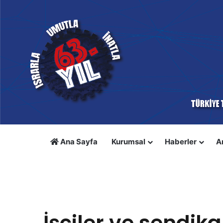
Ana Sayfa
Kurumsal
Haberler
A
Anasayfa
/
Emeğin Nabzı
/
İşçiler ve sendikalar sokakta,
Emeğin Nabzı
İşçiler ve sendik