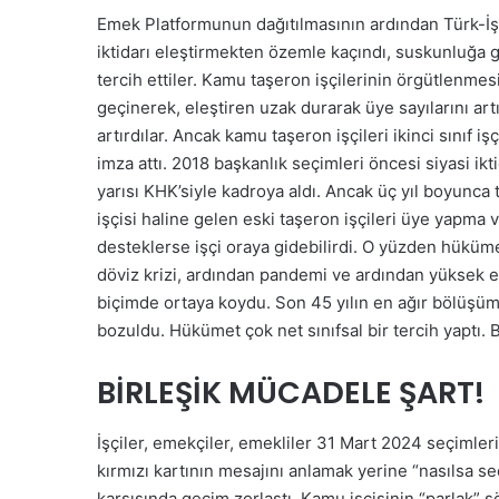
Emek Platformunun dağıtılmasının ardından Türk-İş
iktidarı eleştirmekten özemle kaçındı, suskunluğa 
tercih ettiler. Kamu taşeron işçilerinin örgütlenmesi
geçinerek, eleştiren uzak durarak üye sayılarını art
artırdılar. Ancak kamu taşeron işçileri ikinci sınıf
imza attı. 2018 başkanlık seçimleri öncesi siyasi i
yarısı KHK’siyle kadroya aldı. Ancak üç yıl boyunc
işçisi haline gelen eski taşeron işçileri üye yapma 
desteklerse işçi oraya gidebilirdi. O yüzden hüküm
döviz krizi, ardından pandemi ve ardından yüksek 
biçimde ortaya koydu. Son 45 yılın en ağır bölüşüm kr
bozuldu. Hükümet çok net sınıfsal bir tercih yaptı. B
BİRLEŞİK MÜCADELE ŞART!
İşçiler, emekçiler, emekliler 31 Mart 2024 seçimlerin
kırmızı kartının mesajını anlamak yerine “nasılsa s
karşısında geçim zorlaştı. Kamu işçisinin “parlak” s