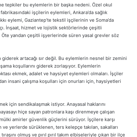
ne tepkiler bu eylemlerin bir başka nedeni. Özel okul
abrikasındaki işçilerin eylemleri, Ankara’da sağlık
kkı eylemi, Gaziantep’te tekstil işçilerinin ve Soma’da
 İnşaat, hizmet ve lojistik sektörlerinde çeşitli
 Öte yandan çeşitli işyerlerinde süren yasal grevler söz
giderek artacağı sır değil. Bu eylemlerin nesnel bir zemini
yaşama koşullarını giderek zorlaşıyor. Eylemlerin
tası ekmek, adalet ve haysiyet eylemleri olmaları. İşçiler
an insani çalışma koşulları için onurları için, haysiyetleri
rmek için sendikalaşmak istiyor. Anayasal haklarını
 Anayasayı hiçe sayan patronlara kaşı direnmeye çalışan
ülki amirler güvenlik güçlerini sürüyor. İşçilere karşı
n ve yerlerde sürüklenen, ters kelepçe takılan, sakalları
tıraşını olmuş ve pırıl pırıl takım elbiseleriyle çıkan bir ilçe