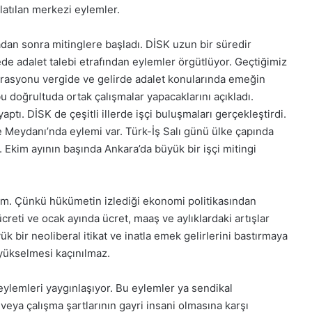
latılan merkezi eylemler.
dan sonra mitinglere başladı. DİSK uzun bir süredir
de adalet talebi etrafından eylemler örgütlüyor. Geçtiğimiz
erasyonu vergide ve gelirde adalet konularında emeğin
bu doğrultuda ortak çalışmalar yapacaklarını açıkladı.
aptı. DİSK de çeşitli illerde işçi buluşmaları gerçekleştirdi.
 Meydanı’nda eylemi var. Türk-İş Salı günü ülke çapında
 Ekim ayının başında Ankara’da büyük bir işçi mitingi
ım. Çünkü hükümetin izlediği ekonomi politikasından
reti ve ocak ayında ücret, maaş ve aylıklardaki artışlar
bir neoliberal itikat ve inatla emek gelirlerini bastırmaya
 yükselmesi kaçınılmaz.
 eylemleri yaygınlaşıyor. Bu eylemler ya sendikal
veya çalışma şartlarının gayri insani olmasına karşı