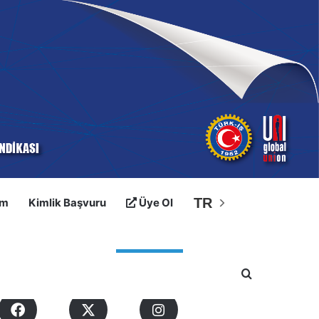
TR
im
Kimlik Başvuru
Üye Ol
osyal Medyalarımız
Arama yap ..