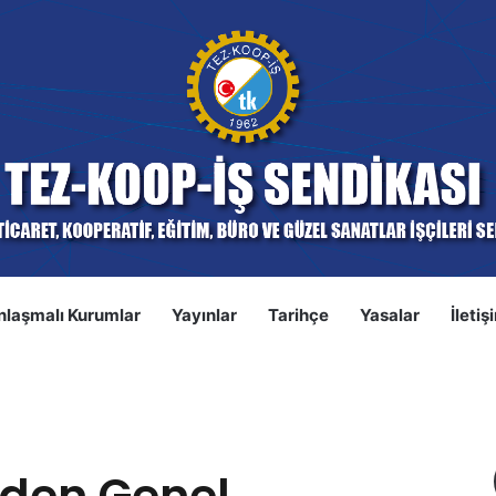
nlaşmalı Kurumlar
Yayınlar
Tarihçe
Yasalar
İletiş
S
erkezimize Nezaket Ziyareti
eden Genel