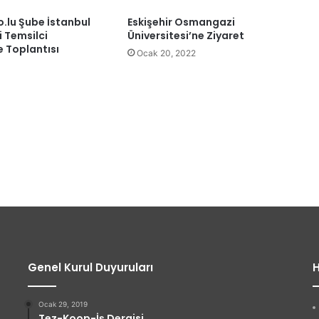
o.lu Şube İstanbul
Eskişehir Osmangazi
i Temsilci
Üniversitesi’ne Ziyaret
e Toplantısı
Ocak 20, 2022
4
Genel Kurul Duyuruları
H
Ocak 29, 2019
Tez-Koop-İş Dergisi