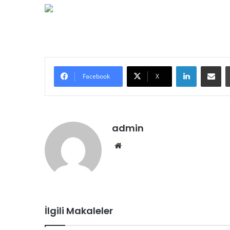
LinkedIn
E-Posta ile paylaş
Facebook
X
admin
We
b
sit
esi
İlgili Makaleler