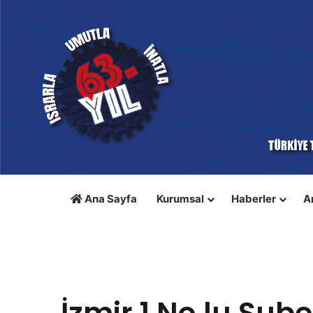
Ana Sayfa
Kurumsal
Haberler
A
Anasayfa
/
Örgütlenme
/
İzmir 1 No.lu Şubeden Genel M
Örgütlenme
İzmir 1 No.lu Şub