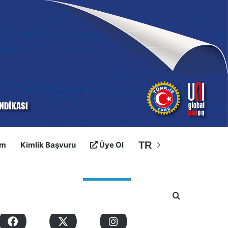
TR
im
Kimlik Başvuru
Üye Ol
osyal Medyalarımız
Arama yap ..