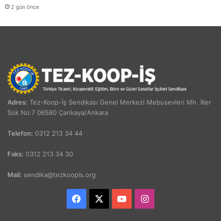
2 gün önce
Adres:
Tez-Koop-İş Sendikası Genel Merkezi Mebusevleri Mh. İller
Sok No:7 06580 Çankaya/Ankara
Telefon:
0312 213 34 44
Faks:
0312 213 34 30
Mail:
sendika@tezkoopis.org
Facebook
X
YouTube
Instagram