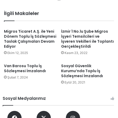
b
sit
İlgili Makaleler
esi
Migros Ticaret A.Ş. ile Yeni
İzmir 1 No.lu Şube Migros
Dönem Toplu İş Sözleşmesi
İşyeri Temsilcileri ve
Taslak Çalışmaları Devam
İşveren Vekilleri ile Toplantı
Ediyor
Gerçekleştirildi
Ekim 12, 2025
Kasım 23, 2022
Van Barosu Toplu İş
Sosyal Güvenlik
Sözleşmesi İmzalandı
Kurumu’nda Toplu İş
Sözleşmesi İmzalandı
Şubat 7, 2024
Eylül 20, 2021
Sosyal Medyalarımız