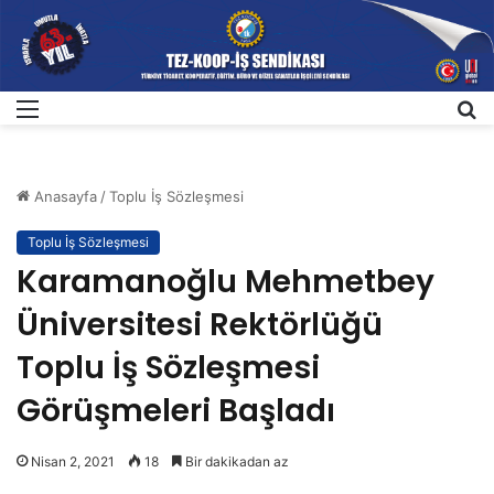
Menü
A
Anasayfa
/
Toplu İş Sözleşmesi
Toplu İş Sözleşmesi
Karamanoğlu Mehmetbey
Üniversitesi Rektörlüğü
Toplu İş Sözleşmesi
Görüşmeleri Başladı
Nisan 2, 2021
18
Bir dakikadan az