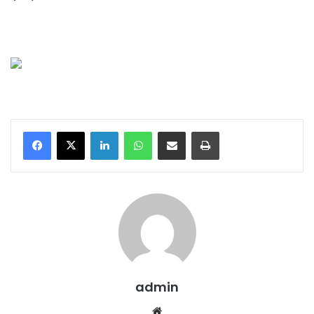
LinkedIn
WhatsApp
E-Posta ile paylaş
Yazdır
admin
We