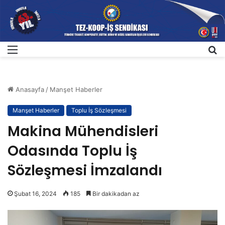
Menü
A
Anasayfa
/
Manşet Haberler
Manşet Haberler
Toplu İş Sözleşmesi
Makina Mühendisleri
Odasında Toplu İş
Sözleşmesi İmzalandı
Şubat 16, 2024
185
Bir dakikadan az