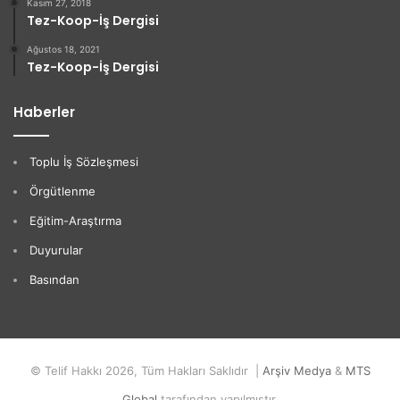
Kasım 27, 2018
Tez-Koop-İş Dergisi
Ağustos 18, 2021
Tez-Koop-İş Dergisi
Haberler
Toplu İş Sözleşmesi
Örgütlenme
Eğitim-Araştırma
Duyurular
Basından
© Telif Hakkı 2026, Tüm Hakları Saklıdır |
Arşiv Medya
&
MTS
Global
tarafından yapılmıştır.