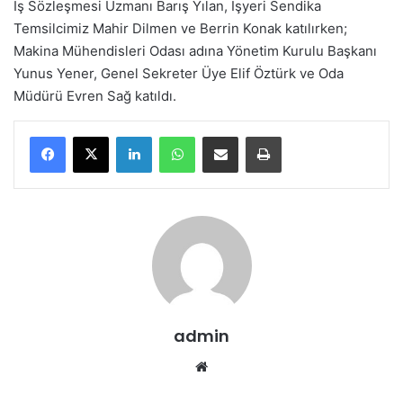
İş Sözleşmesi Uzmanı Barış Yılan, İşyeri Sendika
Temsilcimiz Mahir Dilmen ve Berrin Konak katılırken;
Makina Mühendisleri Odası adına Yönetim Kurulu Başkanı
Yunus Yener, Genel Sekreter Üye Elif Öztürk ve Oda
Müdürü Evren Sağ katıldı.
LinkedIn
WhatsApp
E-Posta ile paylaş
Yazdır
admin
We
b