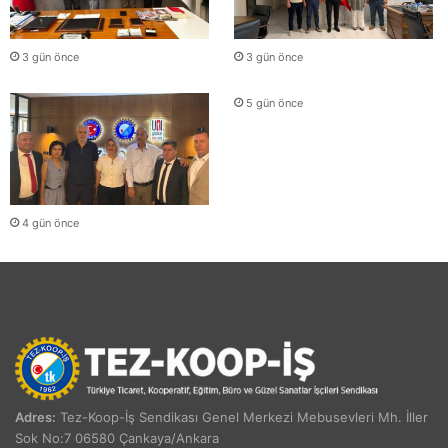
3 gün önce
3 gün önce
5 gün önce
4 gün önce
Adres:
Tez-Koop-İş Sendikası Genel Merkezi Mebusevleri Mh. İller
Sok No:7 06580 Çankaya/Ankara