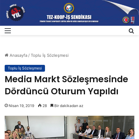
Menü
A
Anasayfa
/
Toplu İş Sözleşmesi
Toplu İş Sözleşmesi
Media Markt Sözleşmesinde
Dördüncü Oturum Yapıldı
Nisan 19, 2019
28
Bir dakikadan az