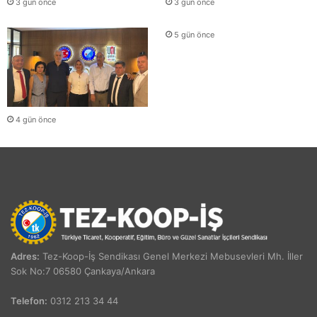
3 gün önce
3 gün önce
5 gün önce
4 gün önce
Adres:
Tez-Koop-İş Sendikası Genel Merkezi Mebusevleri Mh. İller
Sok No:7 06580 Çankaya/Ankara
Telefon:
0312 213 34 44