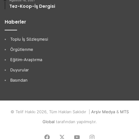
Ağustos 18, 2021
Tez-Koop-İş Dergisi
Haberler
Toplu İş Sözleşmesi
Örgütlenme
Eğitim-Araştırma
Duyurular
Basından
© Telif Hakkı 2026, Tüm Hakları Saklıdır |
Arşiv Medya
&
MTS
Global
tarafından yapılmıştır.
Facebook
X
YouTube
Instagram