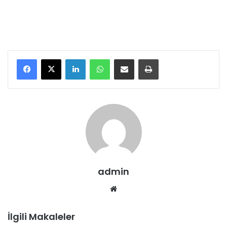
LinkedIn
WhatsApp
E-Posta ile paylaş
Yazdır
admin
We
b
sit
İlgili Makaleler
esi