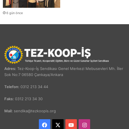
6 gün önce
Adres:
Tez-Koop-İş Sendikası Genel Merkezi Mebusevleri Mh. İller
Sok No:7 06580 Çankaya/Ankara
Telefon:
0312 213 34 44
Faks:
0312 213 34 30
Mail:
sendika@tezkoopis.org
Facebook
X
YouTube
Instagram