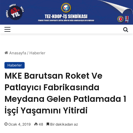
Menü
A
Anasayfa
/
Haberler
Haberler
MKE Barutsan Roket Ve
Patlayıcı Fabrikasında
Meydana Gelen Patlamada 1
İşçi Yaşamını Yitirdi
Ocak 4, 2019
48
Bir dakikadan az