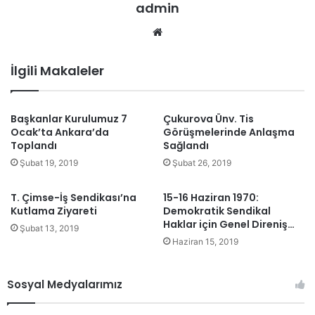
admin
We
b
sit
İlgili Makaleler
esi
Başkanlar Kurulumuz 7
Çukurova Ünv. Tis
Ocak’ta Ankara’da
Görüşmelerinde Anlaşma
Toplandı
Sağlandı
Şubat 19, 2019
Şubat 26, 2019
T. Çimse-İş Sendikası’na
15-16 Haziran 1970:
Kutlama Ziyareti
Demokratik Sendikal
Haklar için Genel Direniş…
Şubat 13, 2019
Haziran 15, 2019
Sosyal Medyalarımız