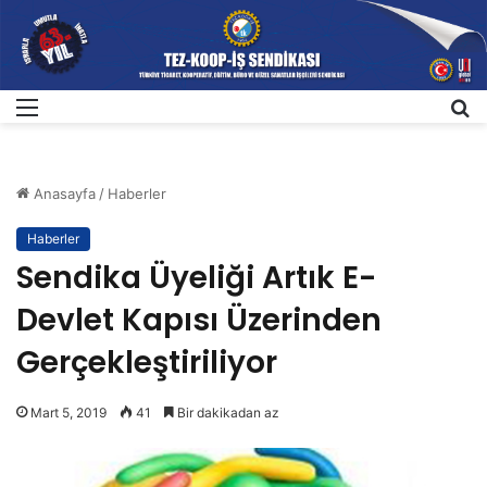
Menü
A
Anasayfa
/
Haberler
Haberler
Sendika Üyeliği Artık E-
Devlet Kapısı Üzerinden
Gerçekleştiriliyor
Mart 5, 2019
41
Bir dakikadan az