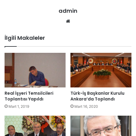
admin
We
b
sit
İlgili Makaleler
esi
Real İşyeri Temsilcileri
Türk-İş Başkanlar Kurulu
Toplantısı Yapıldı
Ankara’da Toplandı
Mart 1, 2019
Mart 16, 2020