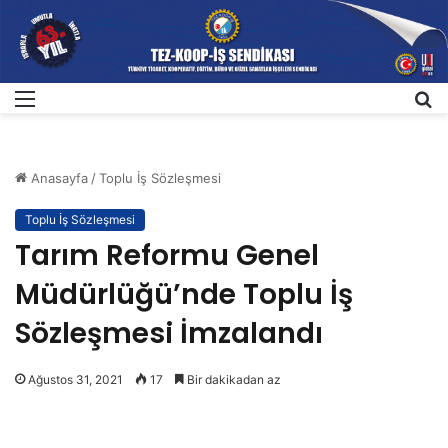
Menü
A
Anasayfa
/
Toplu İş Sözleşmesi
Toplu İş Sözleşmesi
Tarım Reformu Genel
Müdürlüğü’nde Toplu İş
Sözleşmesi İmzalandı
Ağustos 31, 2021
17
Bir dakikadan az