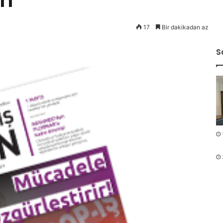
17
Bir dakikadan az
S