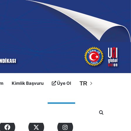
TR
im
Kimlik Başvuru
Üye Ol
osyal Medyalarımız
Arama yap ..