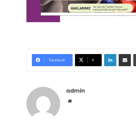
LinkedIn
E-Posta ile paylaş
Facebook
X
admin
We
b
sit
esi