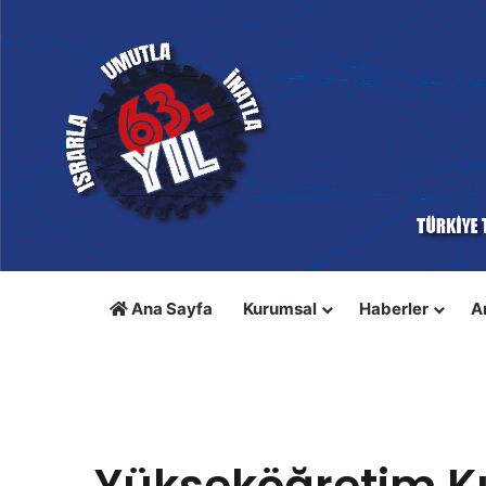
Ana Sayfa
Kurumsal
Haberler
A
Anasayfa
/
Toplu İş Sözleşmesi
/
Yükseköğretim Kurulund
Toplu İş Sözleşmesi
Yükseköğretim Ku