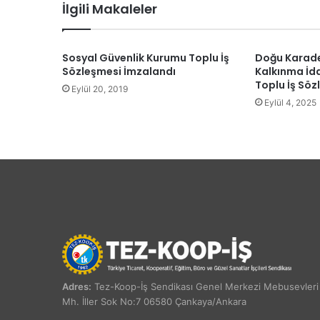
İlgili Makaleler
Sosyal Güvenlik Kurumu Toplu İş
Doğu Karade
Sözleşmesi İmzalandı
Kalkınma İd
Toplu İş Söz
Eylül 20, 2019
Eylül 4, 2025
Adres:
Tez-Koop-İş Sendikası Genel Merkezi Mebusevleri
Mh. İller Sok No:7 06580 Çankaya/Ankara