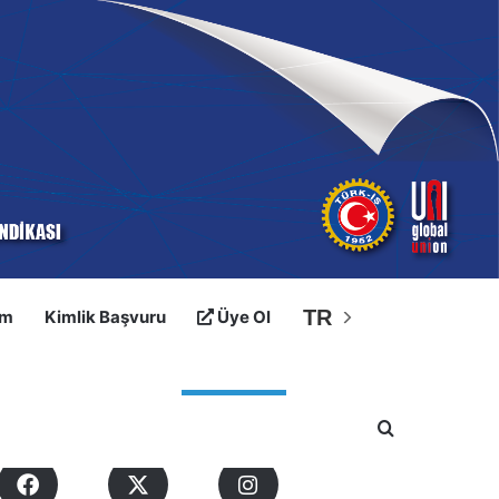
TR
im
Kimlik Başvuru
Üye Ol
osyal Medyalarımız
Arama yap ..