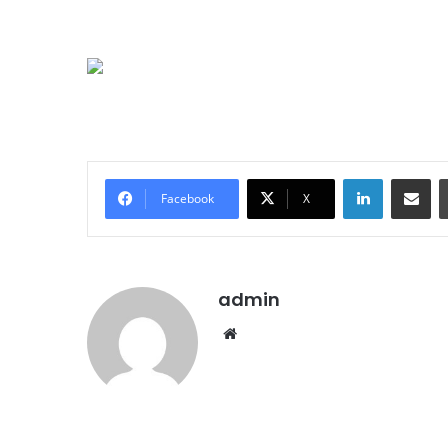
LinkedIn
E-Posta ile paylaş
Facebook
X
admin
We
b
sit
esi