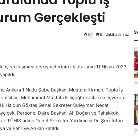
turum Gerçekleşti
S
64
Bir dakikadan az
plu iş sözleşmesi görüşmelerinin ilk oturumu 11 Nisan 2023
yapıldı.
na Ankara 1 No.lu Şube Başkanı Mustafa Kirman, Toplu İş
emsilcisi Muhammet Mustafa Kılıçoğlu katılırken; işveren
. H. Haldun Göktaş Genel Sekreter Süleyman Necati
Ayçiçek, Personel Daire Başkanı Ali Doğan ve Tahakkuk
arak TÜHİS adına Genel Sekreter Yardımcısı Dr. Şerefettin
a ve Fahriye Arıkan katıldı.