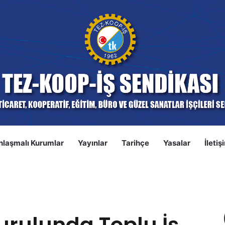
nlaşmalı Kurumlar
Yayınlar
Tarihçe
Yasalar
İletiş
S
a Toplu İş Sözleşmesi İlk Oturum Gerçekleşti
rulunda Toplu İş