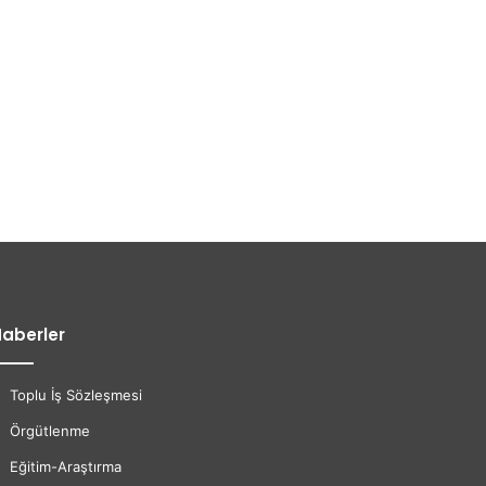
aberler
Toplu İş Sözleşmesi
Örgütlenme
Eğitim-Araştırma