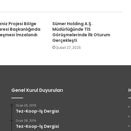
niz Projesi Bölge
Sümer Holding A.Ş.
aresi Başkanlığında
Müdürlüğünde TİS
leşmesi İmzalandı
Görüşmelerinde İlk Oturum
Gerçekleşti
Şubat 27, 2025
Genel Kurul Duyuruları
H
Ocak 29, 2019
Tez-Koop-İş Dergisi
Ocak 29, 2019
Tez-Koop-İş Dergisi