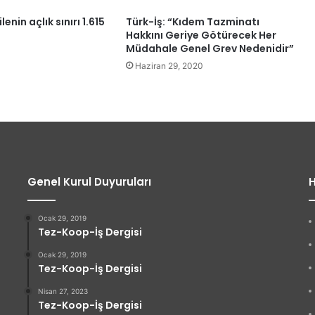
ilenin açlık sınırı 1.615
Türk-İş: “Kıdem Tazminatı
Hakkını Geriye Götürecek Her
Müdahale Genel Grev Nedenidir”
Haziran 29, 2020
Genel Kurul Duyuruları
H
Ocak 29, 2019
Tez-Koop-İş Dergisi
Ocak 29, 2019
Tez-Koop-İş Dergisi
Nisan 27, 2023
Tez-Koop-İş Dergisi