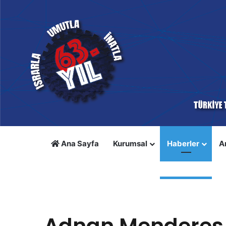
Ana Sayfa
Kurumsal
Haberler
A
Anasayfa
/
Haberler
/
Adnan Menderes Üniversitesi’nde 
Haberler
Adnan Menderes Ü