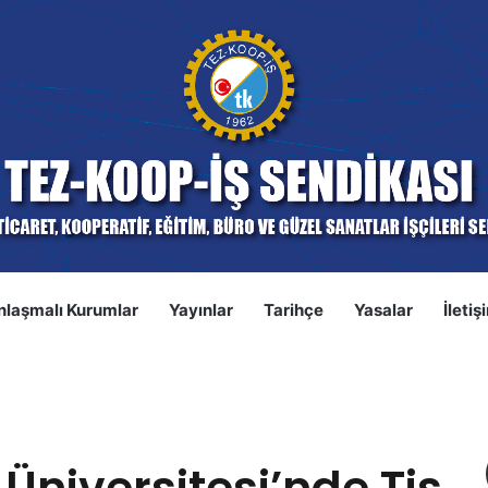
nlaşmalı Kurumlar
Yayınlar
Tarihçe
Yasalar
İletiş
S
Tis İmzalandı
niversitesi’nde Tis