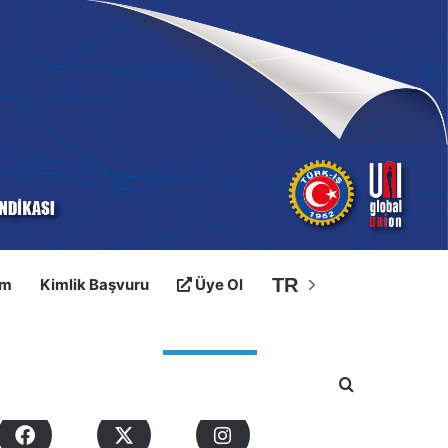
TR
im
Kimlik Başvuru
Üye Ol
osyal Medyalarımız
Arama yap ..