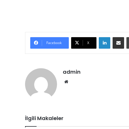
LinkedIn
E-Posta ile paylaş
Facebook
X
admin
We
b
sit
esi
İlgili Makaleler