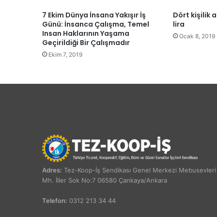
7 Ekim Dünya İnsana Yakışır İş
Dört kişilik a
Günü: İnsanca Çalışma, Temel
lira
Insan Haklarının Yaşama
Ocak 8, 2019
Geçirildiği Bir Çalışmadır
Ekim 7, 2019
Adres:
Tez-Koop-İş Sendikası Genel Merkezi Mebusevleri
Mh. İller Sok No:7 06580 Çankaya/Ankara
Telefon:
0312 213 34 44