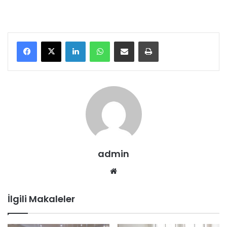
LinkedIn
WhatsApp
E-Posta ile paylaş
Yazdır
admin
We
b
sit
İlgili Makaleler
esi