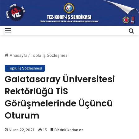
Menü
A
Anasayfa
/
Toplu İş Sözleşmesi
Toplu İş Sözleşmesi
Galatasaray Üniversitesi
Rektörlüğü TİS
Görüşmelerinde Üçüncü
Oturum
Nisan 22, 2021
15
Bir dakikadan az