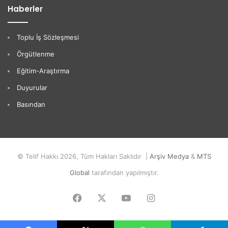
Haberler
Toplu İş Sözleşmesi
Örgütlenme
Eğitim-Araştırma
Duyurular
Basından
© Telif Hakkı 2026, Tüm Hakları Saklıdır |
Arşiv Medya
&
MTS
Global
tarafından yapılmıştır.
Facebook
X
YouTube
Instagram