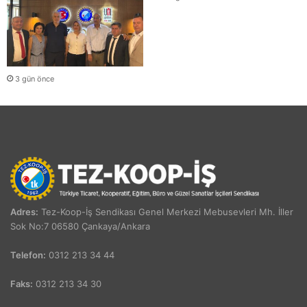
3 gün önce
Adres:
Tez-Koop-İş Sendikası Genel Merkezi Mebusevleri Mh. İller
Sok No:7 06580 Çankaya/Ankara
Telefon:
0312 213 34 44
Faks:
0312 213 34 30