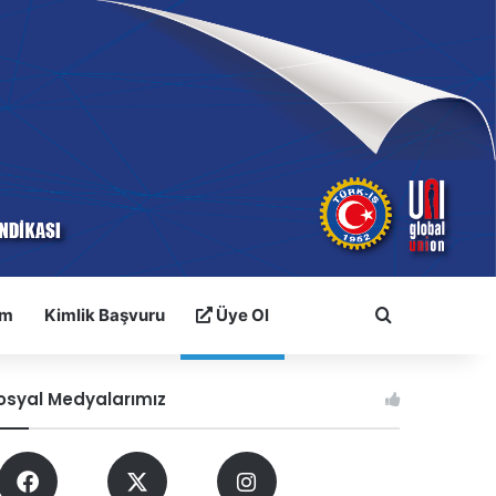
im
Kimlik Başvuru
Üye Ol
Arama yap ..
osyal Medyalarımız