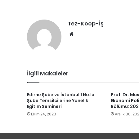
Tez-Koop-İş
We
b
sit
esi
İlgili Makaleler
Edirne Şube ve İstanbul 1 No.lu
Prof. Dr. Mu
Şube Temsilcilerine Yönelik
Ekonomi Poli
Eğitim Semineri
Bölümü: 202
Ekim 24, 2023
Aralık 30, 20