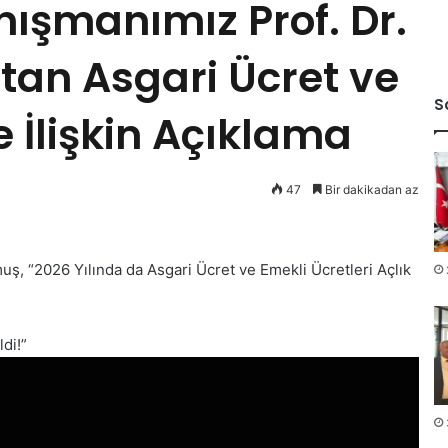
ışmanımız Prof. Dr.
an Asgari Ücret ve
S
e İlişkin Açıklama
47
Bir dakikadan az
, “2026 Yılında da Asgari Ücret ve Emekli Ücretleri Açlık
di!”