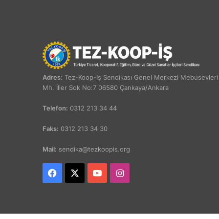
Adres:
Tez-Koop-İş Sendikası Genel Merkezi Mebusevleri
Mh. İller Sok No:7 06580 Çankaya/Ankara
Telefon:
0312 213 34 44
Faks:
0312 213 34 30
Mail:
sendika@tezkoopis.org
Facebook
X
YouTube
Instagram