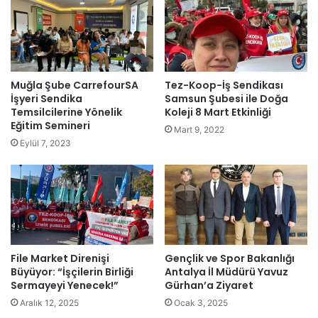
Muğla Şube CarrefourSA
Tez-Koop-İş Sendikası
İşyeri Sendika
Samsun Şubesi ile Doğa
Temsilcilerine Yönelik
Koleji 8 Mart Etkinliği
Eğitim Semineri
Mart 9, 2022
Eylül 7, 2023
File Market Direnişi
Gençlik ve Spor Bakanlığı
Büyüyor: “İşçilerin Birliği
Antalya İl Müdürü Yavuz
Sermayeyi Yenecek!”
Gürhan’a Ziyaret
Aralık 12, 2025
Ocak 3, 2025