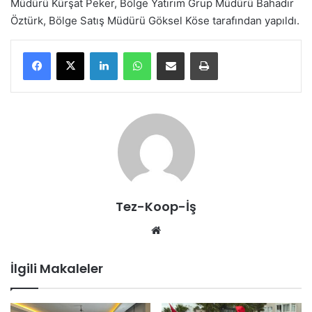
Müdürü Kürşat Peker, Bölge Yatırım Grup Müdürü Bahadır
Öztürk, Bölge Satış Müdürü Göksel Köse tarafından yapıldı.
LinkedIn
WhatsApp
E-Posta ile paylaş
Yazdır
Tez-Koop-İş
We
b
sit
İlgili Makaleler
esi