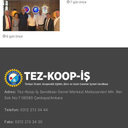
7 gün önce
6 gün önce
Adres:
Tez-Koop-İş Sendikası Genel Merkezi Mebusevleri Mh. İller
Sok No:7 06580 Çankaya/Ankara
Telefon:
0312 213 34 44
Faks:
0312 213 34 30