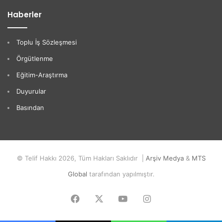
Haberler
Toplu İş Sözleşmesi
Örgütlenme
Eğitim-Araştırma
Duyurular
Basından
© Telif Hakkı 2026, Tüm Hakları Saklıdır |
Arşiv Medya
&
MTS
Global
tarafından yapılmıştır.
Facebook
X
YouTube
Instagram