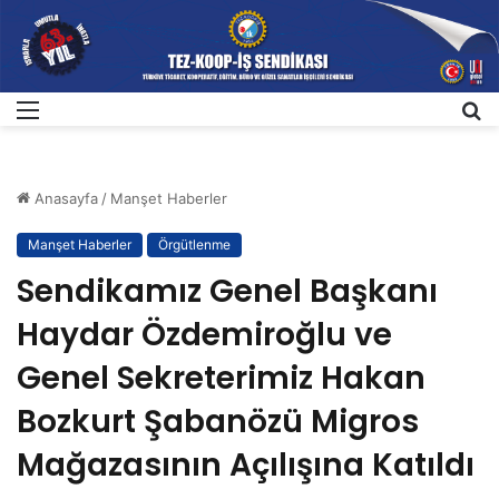
Menü
A
Anasayfa
/
Manşet Haberler
Manşet Haberler
Örgütlenme
Sendikamız Genel Başkanı
Haydar Özdemiroğlu ve
Genel Sekreterimiz Hakan
Bozkurt Şabanözü Migros
Mağazasının Açılışına Katıldı