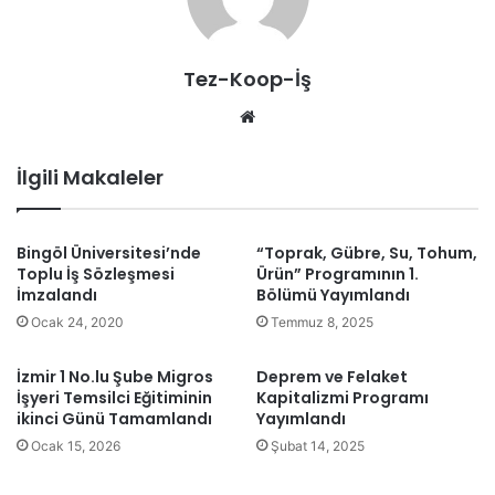
Tez-Koop-İş
We
b
sit
İlgili Makaleler
esi
Bingöl Üniversitesi’nde
“Toprak, Gübre, Su, Tohum,
Toplu İş Sözleşmesi
Ürün” Programının 1.
İmzalandı
Bölümü Yayımlandı
Ocak 24, 2020
Temmuz 8, 2025
İzmir 1 No.lu Şube Migros
Deprem ve Felaket
İşyeri Temsilci Eğitiminin
Kapitalizmi Programı
ikinci Günü Tamamlandı
Yayımlandı
Ocak 15, 2026
Şubat 14, 2025