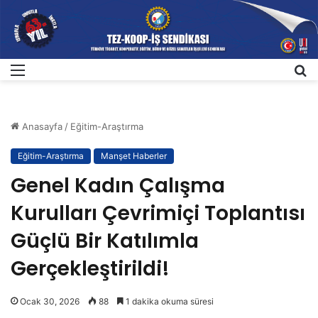
Menü
A
Anasayfa
/
Eğitim-Araştırma
Eğitim-Araştırma
Manşet Haberler
Genel Kadın Çalışma
Kurulları Çevrimiçi Toplantısı
Güçlü Bir Katılımla
Gerçekleştirildi!
Ocak 30, 2026
88
1 dakika okuma süresi