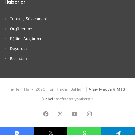
Haberler
Toplu İş Sözleşmesi
Örgütlenme
Eğitim-Araştırma
Duyurular
Basından
© Telif Hakkı 2026, Tüm Hakları Saklıdır |
Arşiv Medya
&
MTS
Global
tarafından yapılmıştır.
Facebook
X
YouTube
Instagram