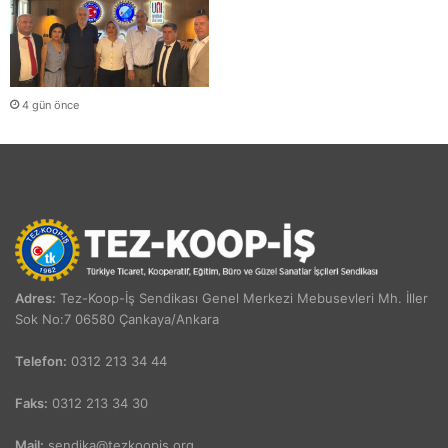
4 gün önce
Adres:
Tez-Koop-İş Sendikası Genel Merkezi Mebusevleri Mh. İller
Sok No:7 06580 Çankaya/Ankara
Telefon:
0312 213 34 44
Faks:
0312 213 34 30
Mail:
sendika@tezkoopis.org