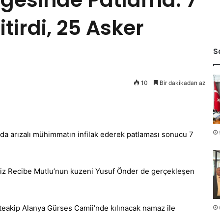
tirdi, 25 Asker
S
10
Bir dakikadan az
 arızalı mühimmatın infilak ederek patlaması sonucu 7
iz Recibe Mutlu’nun kuzeni Yusuf Önder de gerçekleşen
eakip Alanya Gürses Camii’nde kılınacak namaz ile