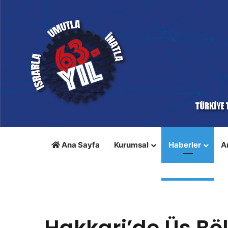
Ana Sayfa
Kurumsal
Haberler
A
Anasayfa
/
Haberler
/
Hakkari’de Üs Bölgesinde Patlama: 
Haberler
Hakkari’de Üs Bö