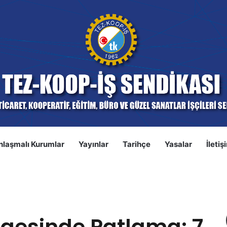
nlaşmalı Kurumlar
Yayınlar
Tarihçe
Yasalar
İletiş
S
7 Asker Yaşamını Yitirdi, 25 Asker Yaralandı
lgesinde Patlama: 7