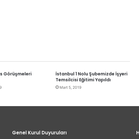
is Görüşmeleri
İstanbul 1 Nolu Şubemizde İşyeri
Temsilcisi Eğitimi Yapıldı
9
Mart 5, 2019
Genel Kurul Duyuruları
H