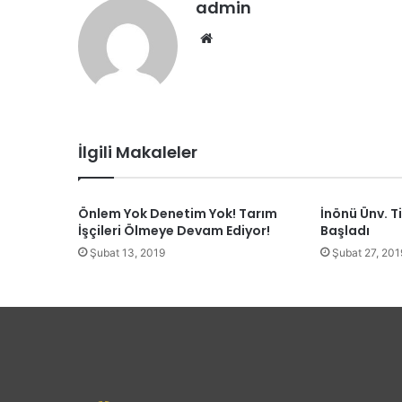
admin
We
b
sit
esi
İlgili Makaleler
Önlem Yok Denetim Yok! Tarım
İnönü Ünv. T
İşçileri Ölmeye Devam Ediyor!
Başladı
Şubat 13, 2019
Şubat 27, 201