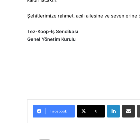
kaldırılacaktır.
Şehitlerimize rahmet, acılı ailesine ve sevenlerine b
Tez-Koop-İş Sendikası
Genel Yönetim Kurulu
LinkedIn
E-Posta ile paylaş
Facebook
X