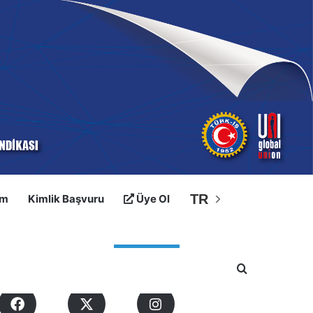
TR
im
Kimlik Başvuru
Üye Ol
osyal Medyalarımız
Arama yap ..