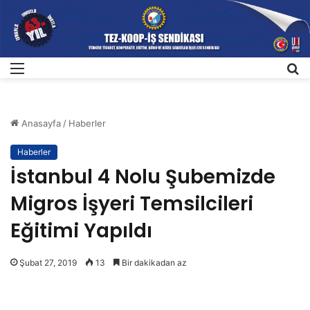
Menü
A
Anasayfa
/
Haberler
Haberler
İstanbul 4 Nolu Şubemizde
Migros İşyeri Temsilcileri
Eğitimi Yapıldı
Şubat 27, 2019
13
Bir dakikadan az