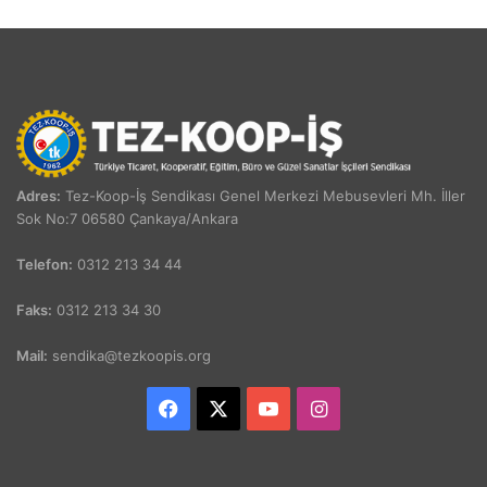
Adres:
Tez-Koop-İş Sendikası Genel Merkezi Mebusevleri Mh. İller
Sok No:7 06580 Çankaya/Ankara
Telefon:
0312 213 34 44
Faks:
0312 213 34 30
Mail:
sendika@tezkoopis.org
Facebook
X
YouTube
Instagram