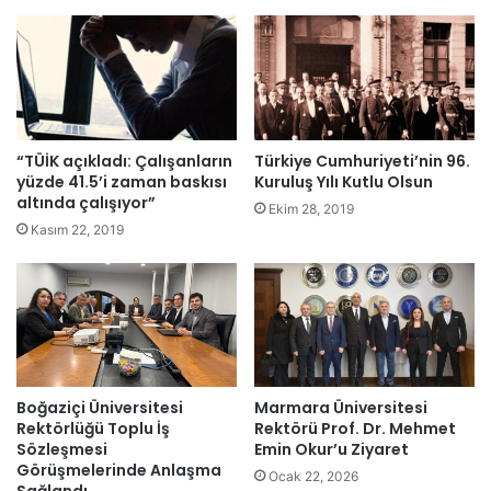
“TÜİK açıkladı: Çalışanların
Türkiye Cumhuriyeti’nin 96.
yüzde 41.5’i zaman baskısı
Kuruluş Yılı Kutlu Olsun
altında çalışıyor”
Ekim 28, 2019
Kasım 22, 2019
Boğaziçi Üniversitesi
Marmara Üniversitesi
Rektörlüğü Toplu İş
Rektörü Prof. Dr. Mehmet
Sözleşmesi
Emin Okur’u Ziyaret
Görüşmelerinde Anlaşma
Ocak 22, 2026