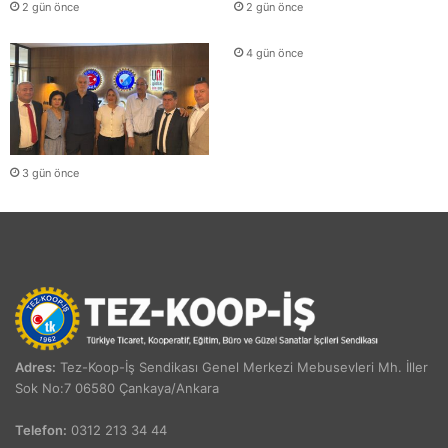
2 gün önce
2 gün önce
4 gün önce
3 gün önce
Adres:
Tez-Koop-İş Sendikası Genel Merkezi Mebusevleri Mh. İller
Sok No:7 06580 Çankaya/Ankara
Telefon:
0312 213 34 44