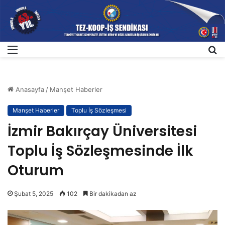
Menü
A
Anasayfa
/
Manşet Haberler
Manşet Haberler
Toplu İş Sözleşmesi
İzmir Bakırçay Üniversitesi
Toplu İş Sözleşmesinde İlk
Oturum
Şubat 5, 2025
102
Bir dakikadan az