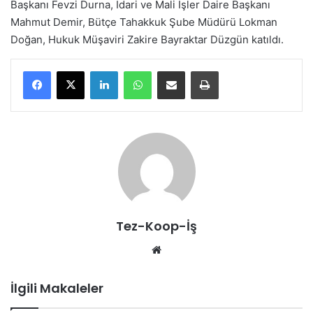
Başkanı Fevzi Durna, İdari ve Mali İşler Daire Başkanı
Mahmut Demir, Bütçe Tahakkuk Şube Müdürü Lokman
Doğan, Hukuk Müşaviri Zakire Bayraktar Düzgün katıldı.
LinkedIn
WhatsApp
E-Posta ile paylaş
Yazdır
Tez-Koop-İş
We
b
sit
İlgili Makaleler
esi