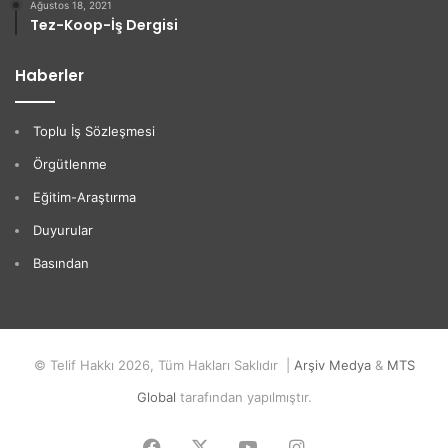
Ağustos 18, 2021
Tez-Koop-İş Dergisi
Haberler
Toplu İş Sözleşmesi
Örgütlenme
Eğitim-Araştırma
Duyurular
Basından
© Telif Hakkı 2026, Tüm Hakları Saklıdır |
Arşiv Medya
&
MTS
Global
tarafından yapılmıştır.
Facebook
X
YouTube
Instagram