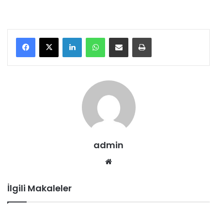
LinkedIn
WhatsApp
E-Posta ile paylaş
Yazdır
admin
We
b
sit
İlgili Makaleler
esi