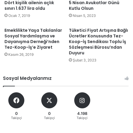
Dört kişilik ailenin açlık
5 Nisan Avukatlar Günü
sınırı 1.637 lira oldu
Kutlu Olsun
Ocak 7, 2019
Nisan 5, 2023
Emeklilikte Yaşa Takılanlar
Tüketici Fiyat Artışına Bağlı
Sosyal Yardımlaşma ve
Ücretler Konusunda Tez-
Dayanışma Derneği’nden
Koop-İş Sendikası Toplu İş
Tez-Koop-İş’e Ziyaret
Sözleşmesi Bürosu’ndan
Duyuru
Kasım 26, 2019
Şubat 3, 2023
Sosyal Medyalarımız
0
0
4.198
Takipçi
Takipçi
Takipçi