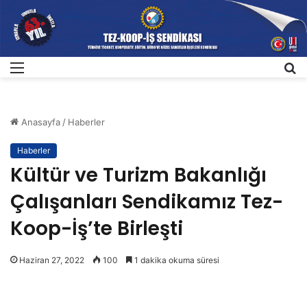
Menü
A
Anasayfa
/
Haberler
Haberler
Kültür ve Turizm Bakanlığı
Çalışanları Sendikamız Tez-
Koop-İş’te Birleşti
Haziran 27, 2022
100
1 dakika okuma süresi