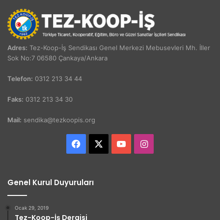
Adres:
Tez-Koop-İş Sendikası Genel Merkezi Mebusevleri Mh. İller
Sok No:7 06580 Çankaya/Ankara
Telefon:
0312 213 34 44
Faks:
0312 213 34 30
Mail:
sendika@tezkoopis.org
Facebook
X
YouTube
Instagram
Genel Kurul Duyuruları
Ocak 29, 2019
Tez-Koop-İş Dergisi