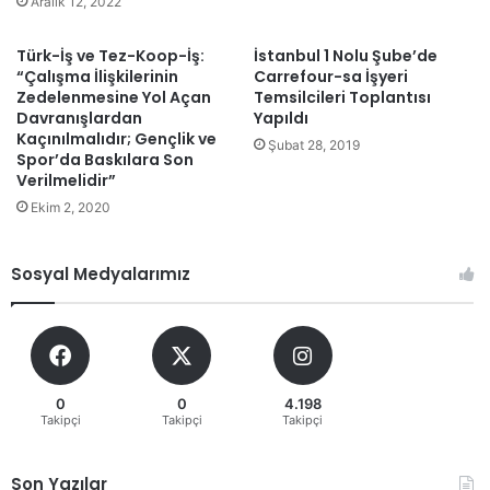
Aralık 12, 2022
Türk-İş ve Tez-Koop-İş:
İstanbul 1 Nolu Şube’de
“Çalışma İlişkilerinin
Carrefour-sa İşyeri
Zedelenmesine Yol Açan
Temsilcileri Toplantısı
Davranışlardan
Yapıldı
Kaçınılmalıdır; Gençlik ve
Şubat 28, 2019
Spor’da Baskılara Son
Verilmelidir”
Ekim 2, 2020
Sosyal Medyalarımız
0
0
4.198
Takipçi
Takipçi
Takipçi
Son Yazılar