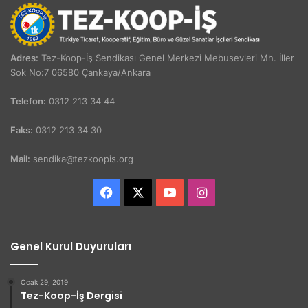
Adres:
Tez-Koop-İş Sendikası Genel Merkezi Mebusevleri Mh. İller
Sok No:7 06580 Çankaya/Ankara
Telefon:
0312 213 34 44
Faks:
0312 213 34 30
Mail:
sendika@tezkoopis.org
Facebook
X
YouTube
Instagram
Genel Kurul Duyuruları
Ocak 29, 2019
Tez-Koop-İş Dergisi