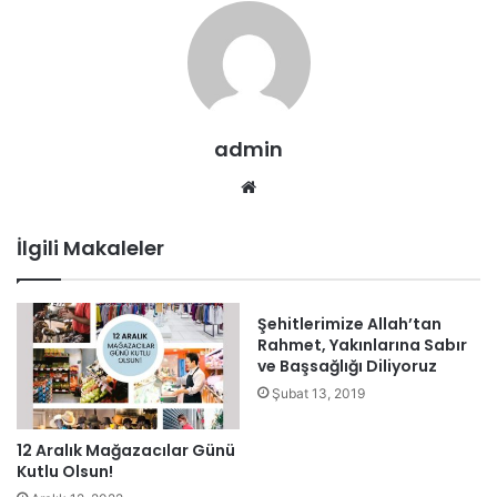
admin
We
b
sit
İlgili Makaleler
esi
Şehitlerimize Allah’tan
Rahmet, Yakınlarına Sabır
ve Başsağlığı Diliyoruz
Şubat 13, 2019
12 Aralık Mağazacılar Günü
Kutlu Olsun!