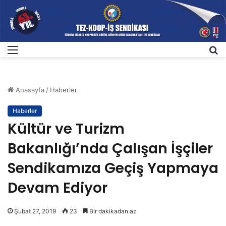
Menü
A
Anasayfa
/
Haberler
Haberler
Kültür ve Turizm
Bakanlığı’nda Çalışan İşçiler
Sendikamıza Geçiş Yapmaya
Devam Ediyor
Şubat 27, 2019
23
Bir dakikadan az