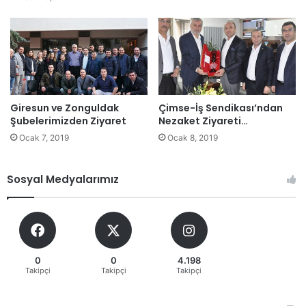
Giresun ve Zonguldak
Çimse-İş Sendikası’ndan
Şubelerimizden Ziyaret
Nezaket Ziyareti…
Ocak 7, 2019
Ocak 8, 2019
Sosyal Medyalarımız
0
0
4.198
Takipçi
Takipçi
Takipçi