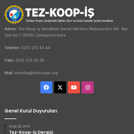
Adres:
Tez-Koop-İş Sendikası Genel Merkezi Mebusevleri Mh. İller
Sok No:7 06580 Çankaya/Ankara
Telefon:
0312 213 34 44
Faks:
0312 213 34 30
Mail:
sendika@tezkoopis.org
Facebook
X
YouTube
Instagram
Genel Kurul Duyuruları
Ocak 29, 2019
Tez-Koop-İş Dergisi