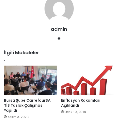
admin
We
b
sit
İlgili Makaleler
esi
Bursa Şube CarrefourSA
Enflasyon Rakamları
TİS Taslak Çalışması
Açıklandı
Yapıldı
Ocak 10, 2019
Kasım 3, 2023