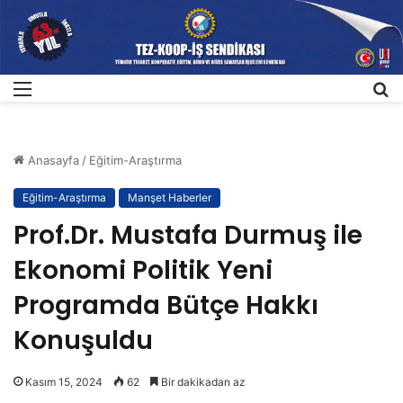
Menü
A
Anasayfa
/
Eğitim-Araştırma
Eğitim-Araştırma
Manşet Haberler
Prof.Dr. Mustafa Durmuş ile
Ekonomi Politik Yeni
Programda Bütçe Hakkı
Konuşuldu
Kasım 15, 2024
62
Bir dakikadan az