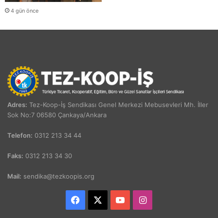
4 gün önce
Adres:
Tez-Koop-İş Sendikası Genel Merkezi Mebusevleri Mh. İller
Sok No:7 06580 Çankaya/Ankara
Telefon:
0312 213 34 44
Faks:
0312 213 34 30
Mail:
sendika@tezkoopis.org
Facebook
X
YouTube
Instagram