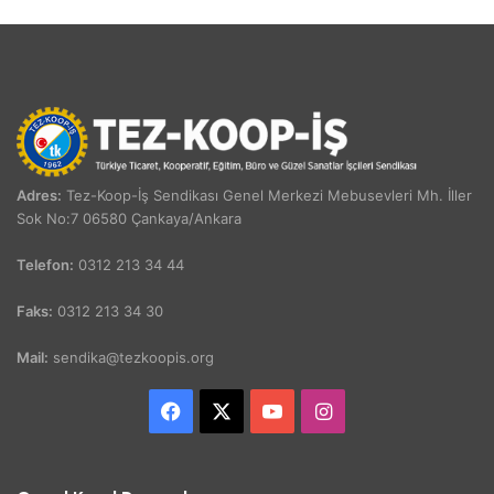
Adres:
Tez-Koop-İş Sendikası Genel Merkezi Mebusevleri Mh. İller
Sok No:7 06580 Çankaya/Ankara
Telefon:
0312 213 34 44
Faks:
0312 213 34 30
Mail:
sendika@tezkoopis.org
Facebook
X
YouTube
Instagram