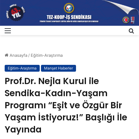
Menü
A
Anasayfa
/
Eğitim-Araştırma
Eğitim-Araştırma
Manşet Haberler
Prof.Dr. Nejla Kurul ile
Sendika-Kadın-Yaşam
Programı “Eşit ve Özgür Bir
Yaşam İstiyoruz!” Başlığı İle
Yayında