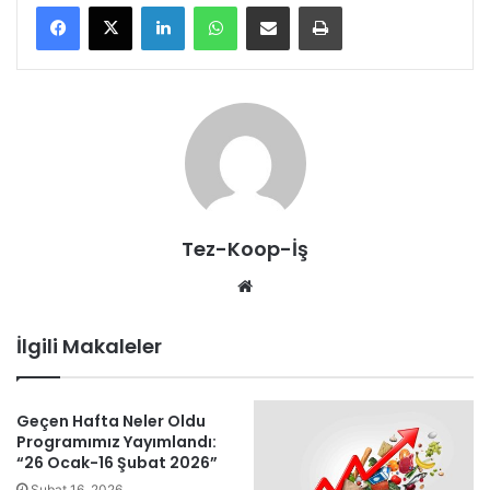
LinkedIn
WhatsApp
E-Posta ile paylaş
Yazdır
Tez-Koop-İş
We
b
sit
İlgili Makaleler
esi
Geçen Hafta Neler Oldu
Programımız Yayımlandı:
“26 Ocak-16 Şubat 2026”
Şubat 16, 2026