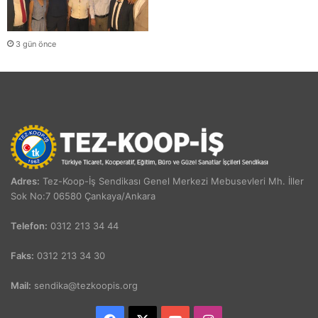
3 gün önce
Adres:
Tez-Koop-İş Sendikası Genel Merkezi Mebusevleri Mh. İller
Sok No:7 06580 Çankaya/Ankara
Telefon:
0312 213 34 44
Faks:
0312 213 34 30
Mail:
sendika@tezkoopis.org