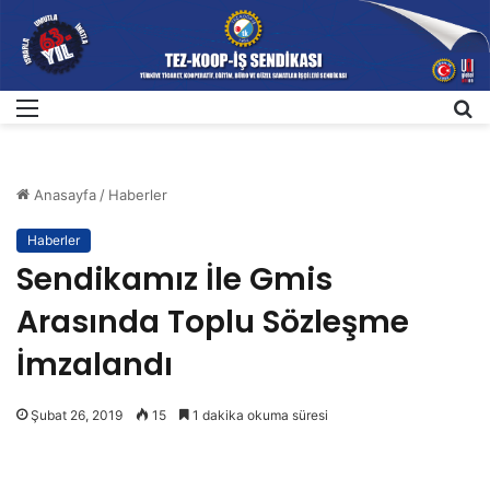
Menü
A
Anasayfa
/
Haberler
Haberler
Sendikamız İle Gmis
Arasında Toplu Sözleşme
İmzalandı
Şubat 26, 2019
15
1 dakika okuma süresi