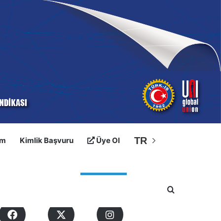
TR
im
Kimlik Başvuru
Üye Ol
osyal Medyalarımız
Arama yap ..