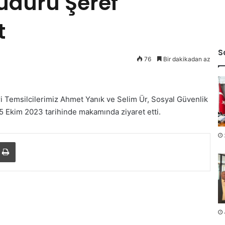
Müdürü Şeref
t
S
76
Bir dakikadan az
i Temsilcilerimiz Ahmet Yanık ve Selim Ür, Sosyal Güvenlik
5 Ekim 2023 tarihinde makamında ziyaret etti.
Yazdır