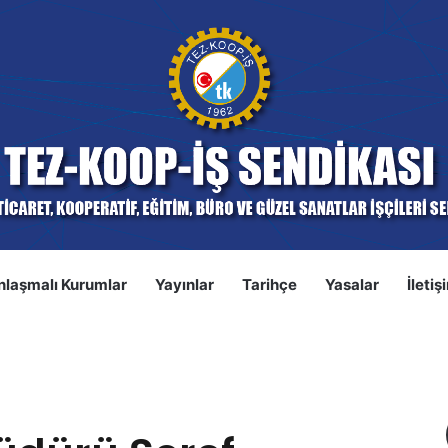
nlaşmalı Kurumlar
Yayınlar
Tarihçe
Yasalar
İletiş
S
ca’ya Ziyaret