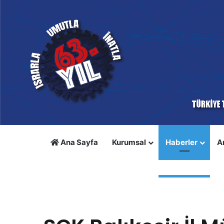
Ana Sayfa
Kurumsal
Haberler
A
Anasayfa
/
Haberler
/
SGK Balıkesir İl Müdürü Şeref Kara
Haberler
Örgütlenme