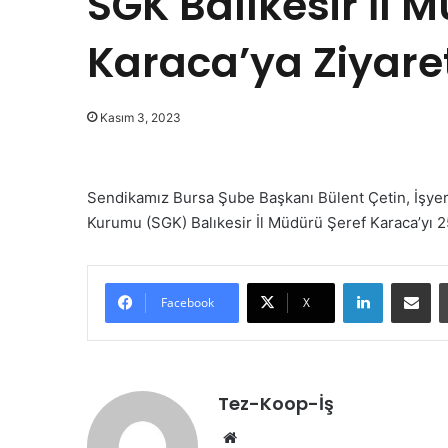
SGK Balıkesir İl 
Karaca’ya Ziyare
Kasım 3, 2023
Sendikamız Bursa Şube Başkanı Bülent Çetin, İşyer
Kurumu (SGK) Balıkesir İl Müdürü Şeref Karaca’yı 2
LinkedIn
E-Posta ile paylaş
Facebook
X
Tez-Koop-İş
We