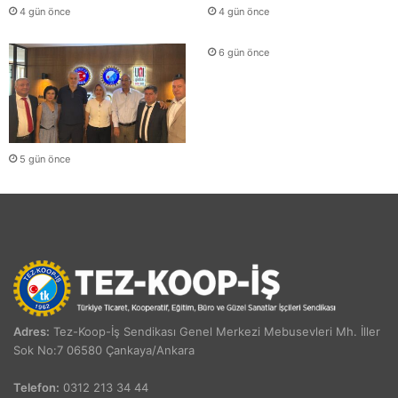
4 gün önce
4 gün önce
6 gün önce
5 gün önce
Adres:
Tez-Koop-İş Sendikası Genel Merkezi Mebusevleri Mh. İller
Sok No:7 06580 Çankaya/Ankara
Telefon:
0312 213 34 44