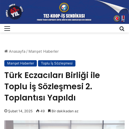
Menü
A
Anasayfa
/
Manşet Haberler
Manşet Haberler
Toplu İş Sözleşmesi
Türk Eczacıları Birliği ile
Toplu İş Sözleşmesi 2.
Toplantısı Yapıldı
Şubat 14, 2025
49
Bir dakikadan az