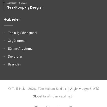
Ağustos 18, 2021
Tez-Koop-İş Dergisi
Haberler
Toplu İş Sözleşmesi
Örgütlenme
Eğitim-Araştırma
Duyurular
Basından
© Telif Hakkı 2026, Tüm Hakları Saklıdır |
Arşiv Medya
&
MTS
Global
tarafından yapılmıştır.