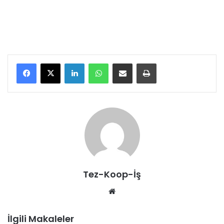
LinkedIn
WhatsApp
E-Posta ile paylaş
Yazdır
Tez-Koop-İş
We
b
sit
İlgili Makaleler