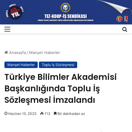
Menü
A
Anasayfa
/
Manşet Haberler
Manşet Haberler
Toplu İş Sözleşmesi
Türkiye Bilimler Akademisi
Başkanlığında Toplu İş
Sözleşmesi İmzalandı
Haziran 15, 2023
113
Bir dakikadan az