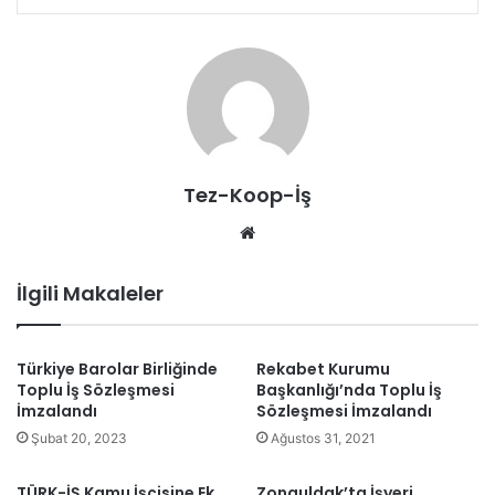
Tez-Koop-İş
We
b
sit
İlgili Makaleler
esi
Türkiye Barolar Birliğinde
Rekabet Kurumu
Toplu İş Sözleşmesi
Başkanlığı’nda Toplu İş
İmzalandı
Sözleşmesi İmzalandı
Şubat 20, 2023
Ağustos 31, 2021
TÜRK-İŞ Kamu İşçisine Ek
Zonguldak’ta İşyeri