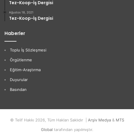
Tez-Koop-İş Dergisi
Ağustos 18, 2021
Tez-Koop-İş Dergisi
Haberler
Toplu İş Sözleşmesi
Örgütlenme
Eğitim-Araştırma
Duyurular
Basından
© Telif Hakkı 2026, Tüm Hakları Saklıdır |
Arşiv Medya
&
MTS
Global
tarafından yapılmıştır.