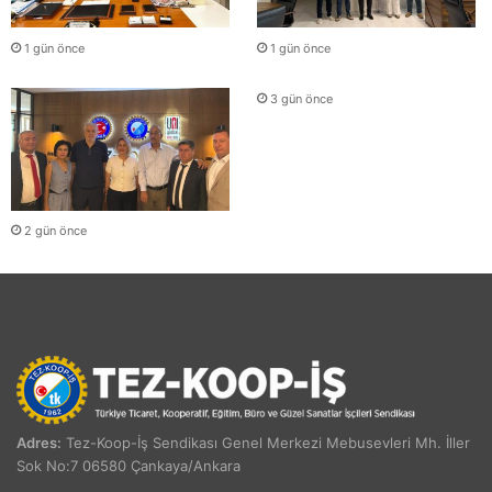
1 gün önce
1 gün önce
3 gün önce
2 gün önce
Adres:
Tez-Koop-İş Sendikası Genel Merkezi Mebusevleri Mh. İller
Sok No:7 06580 Çankaya/Ankara