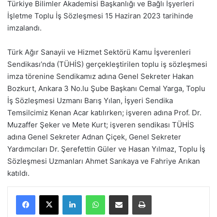
Türkiye Bilimler Akademisi Başkanlığı ve Bağlı İşyerleri
İşletme Toplu İş Sözleşmesi 15 Haziran 2023 tarihinde
imzalandı.
Türk Ağır Sanayii ve Hizmet Sektörü Kamu İşverenleri
Sendikası’nda (TÜHİS) gerçekleştirilen toplu iş sözleşmesi
imza törenine Sendikamız adına Genel Sekreter Hakan
Bozkurt, Ankara 3 No.lu Şube Başkanı Cemal Yarga, Toplu
İş Sözleşmesi Uzmanı Barış Yılan, İşyeri Sendika
Temsilcimiz Kenan Acar katılırken; işveren adına Prof. Dr.
Muzaffer Şeker ve Mete Kurt; işveren sendikası TÜHİS
adına Genel Sekreter Adnan Çiçek, Genel Sekreter
Yardımcıları Dr. Şerefettin Güler ve Hasan Yılmaz, Toplu İş
Sözleşmesi Uzmanları Ahmet Sarıkaya ve Fahriye Arıkan
katıldı.
LinkedIn
WhatsApp
E-Posta ile paylaş
Yazdır