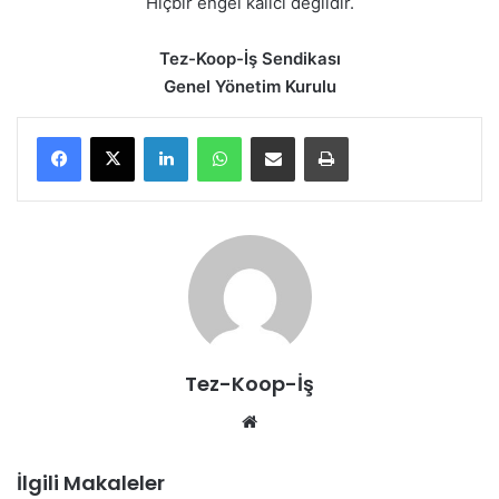
Hiçbir engel kalıcı değildir.
Tez-Koop-İş Sendikası
Genel Yönetim Kurulu
LinkedIn
WhatsApp
E-Posta ile paylaş
Yazdır
Tez-Koop-İş
We
b
sit
İlgili Makaleler