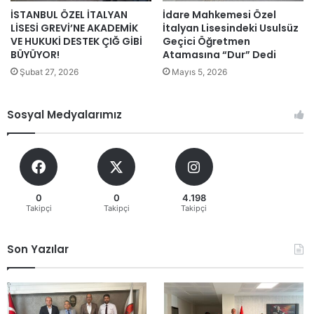
İSTANBUL ÖZEL İTALYAN
İdare Mahkemesi Özel
LİSESİ GREVİ’NE AKADEMİK
İtalyan Lisesindeki Usulsüz
VE HUKUKİ DESTEK ÇIĞ GİBİ
Geçici Öğretmen
BÜYÜYOR!
Atamasına “Dur” Dedi
Şubat 27, 2026
Mayıs 5, 2026
Sosyal Medyalarımız
0
0
4.198
Takipçi
Takipçi
Takipçi
Son Yazılar