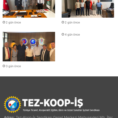
2 gün önce
2 gün önce
4 gün önce
3 gün önce
Adres:
Tez-Koop-İş Sendikası Genel Merkezi Mebusevleri Mh. İller