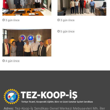
3 gün önce
3 gün önce
5 gün önce
4 gün önce
Adres:
Tez-Koop-İş Sendikası Genel Merkezi Mebusevleri Mh. İller