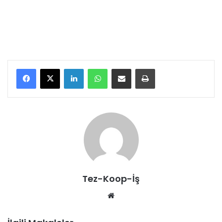
LinkedIn
WhatsApp
E-Posta ile paylaş
Yazdır
Tez-Koop-İş
We
b
sit