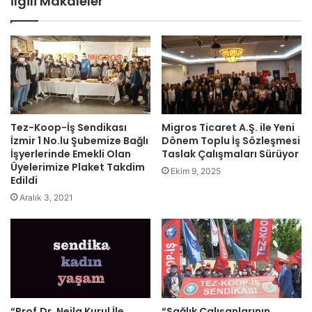
İlgili Makaleler
esi
Tez-Koop-İş Sendikası
Migros Ticaret A.Ş. ile Yeni
İzmir 1 No.lu Şubemize Bağlı
Dönem Toplu İş Sözleşmesi
İşyerlerinde Emekli Olan
Taslak Çalışmaları Sürüyor
Üyelerimize Plaket Takdim
Ekim 9, 2025
Edildi
Aralık 3, 2021
“Prof.Dr. Nejla Kurul İle
“Sağlık Çalışanlarının