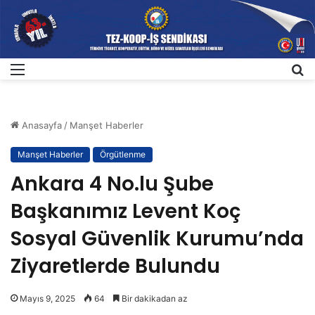
Menü
A
Anasayfa
/
Manşet Haberler
Manşet Haberler
Örgütlenme
Ankara 4 No.lu Şube
Başkanımız Levent Koç
Sosyal Güvenlik Kurumu’nda
Ziyaretlerde Bulundu
Mayıs 9, 2025
64
Bir dakikadan az