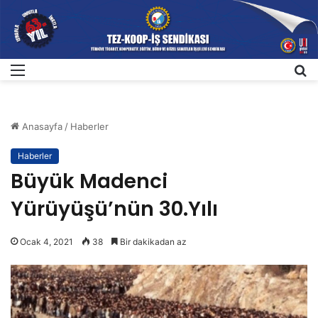
Menü
A
Anasayfa
/
Haberler
Haberler
Büyük Madenci
Yürüyüşü’nün 30.Yılı
Ocak 4, 2021
38
Bir dakikadan az