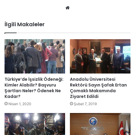
We
b
sit
İlgili Makaleler
esi
Türkiye’de İşsizlik Ödeneği:
Anadolu Üniversitesi
Kimler Alabilir? Başvuru
Rektörü Sayın Şafak Ertan
Şartları Neler? Ödenek Ne
Çomaklı Makamında
Kadar?
Ziyaret Edildi
Nisan 1, 2020
Şubat 7, 2019