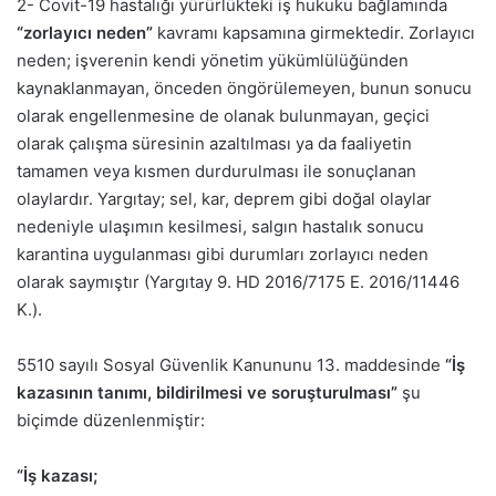
2- Covit-19 hastalığı yürürlükteki iş hukuku bağlamında
“zorlayıcı neden”
kavramı kapsamına girmektedir. Zorlayıcı
neden; işverenin kendi yönetim yükümlülüğünden
kaynaklanmayan, önceden öngörülemeyen, bunun sonucu
olarak engellenmesine de olanak bulunmayan, geçici
olarak çalışma süresinin azaltılması ya da faaliyetin
tamamen veya kısmen durdurulması ile sonuçlanan
olaylardır. Yargıtay; sel, kar, deprem gibi doğal olaylar
nedeniyle ulaşımın kesilmesi, salgın hastalık sonucu
karantina uygulanması gibi durumları zorlayıcı neden
olarak saymıştır (Yargıtay 9. HD 2016/7175 E. 2016/11446
K.).
5510 sayılı Sosyal Güvenlik Kanununu 13. maddesinde
“İş
kazasının tanımı, bildirilmesi ve soruşturulması”
şu
biçimde düzenlenmiştir:
“İş kazası;