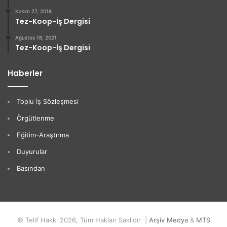
Kasım 27, 2018
Tez-Koop-İş Dergisi
Ağustos 18, 2021
Tez-Koop-İş Dergisi
Haberler
Toplu İş Sözleşmesi
Örgütlenme
Eğitim-Araştırma
Duyurular
Basından
© Telif Hakkı 2026, Tüm Hakları Saklıdır |
Arşiv Medya
&
MTS