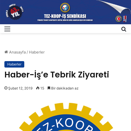
Menü
A
Anasayfa
/
Haberler
Haberler
Haber-İş’e Tebrik Ziyareti
Şubat 12, 2019
15
Bir dakikadan az