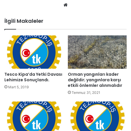
We
b
sit
İlgili Makaleler
esi
Tesco Kipa’da Yetki Davası
Orman yangınları kader
Lehimize Sonuçlandı.
değildir; yangınlara karşı
etkili önlemler alınmalıdır
Mart 5, 2019
Temmuz 31, 2021