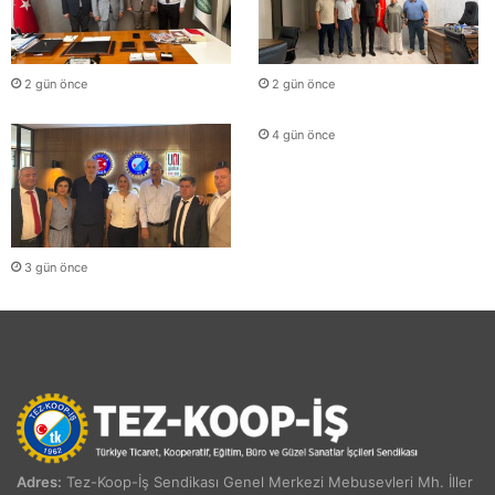
2 gün önce
2 gün önce
4 gün önce
3 gün önce
Adres:
Tez-Koop-İş Sendikası Genel Merkezi Mebusevleri Mh. İller