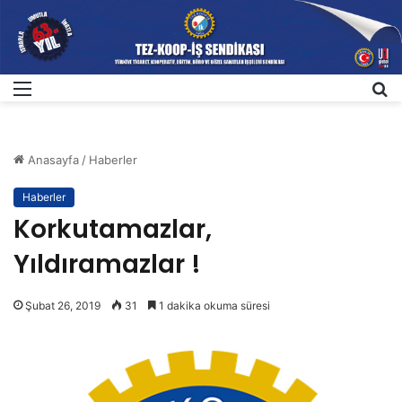
Menü
A
Anasayfa
/
Haberler
Haberler
Korkutamazlar,
Yıldıramazlar !
Şubat 26, 2019
31
1 dakika okuma süresi