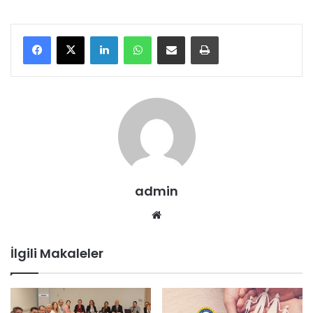
LinkedIn
WhatsApp
E-Posta ile paylaş
Yazdır
admin
We
b
sit
İlgili Makaleler
esi