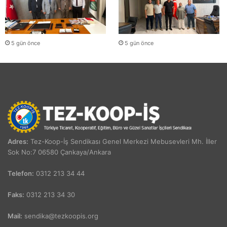
5 gün önce
5 gün önce
Adres:
Tez-Koop-İş Sendikası Genel Merkezi Mebusevleri Mh. İller
Sok No:7 06580 Çankaya/Ankara
Telefon:
0312 213 34 44
Faks:
0312 213 34 30
Mail:
sendika@tezkoopis.org