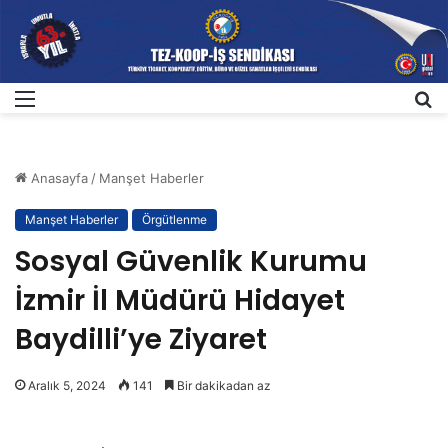
Menü
A
Anasayfa
/
Manşet Haberler
Manşet Haberler
Örgütlenme
Sosyal Güvenlik Kurumu
İzmir İl Müdürü Hidayet
Baydilli’ye Ziyaret
Aralık 5, 2024
141
Bir dakikadan az