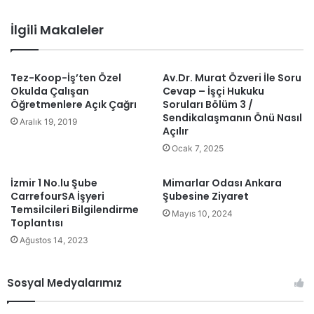
b
sit
İlgili Makaleler
esi
Tez-Koop-İş’ten Özel
Av.Dr. Murat Özveri İle Soru
Okulda Çalışan
Cevap – İşçi Hukuku
Öğretmenlere Açık Çağrı
Soruları Bölüm 3 /
Sendikalaşmanın Önü Nasıl
Aralık 19, 2019
Açılır
Ocak 7, 2025
İzmir 1 No.lu Şube
Mimarlar Odası Ankara
CarrefourSA İşyeri
Şubesine Ziyaret
Temsilcileri Bilgilendirme
Mayıs 10, 2024
Toplantısı
Ağustos 14, 2023
Sosyal Medyalarımız