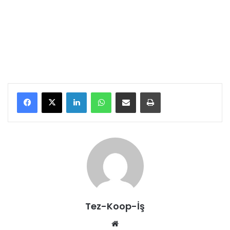
LinkedIn
WhatsApp
E-Posta ile paylaş
Yazdır
Tez-Koop-İş
We