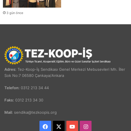
3 gün önce
Adres:
Tez-Koop-İş Sendikası Genel Merkezi Mebusevleri Mh. İller
Sok No:7 06580 Çankaya/Ankara
Telefon:
0312 213 34 44
Faks:
0312 213 34 30
Mail:
sendika@tezkoopis.org
Facebook
X
YouTube
Instagram