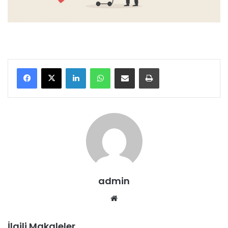
LinkedIn
WhatsApp
E-Posta ile paylaş
Yazdır
admin
We
b
sit
İlgili Makaleler