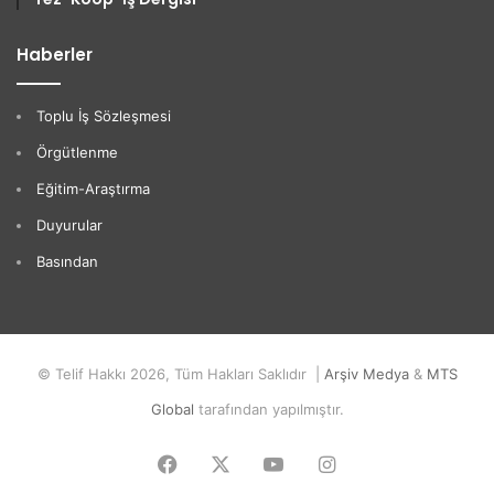
Haberler
Toplu İş Sözleşmesi
Örgütlenme
Eğitim-Araştırma
Duyurular
Basından
© Telif Hakkı 2026, Tüm Hakları Saklıdır |
Arşiv Medya
&
MTS
Global
tarafından yapılmıştır.
Facebook
X
YouTube
Instagram