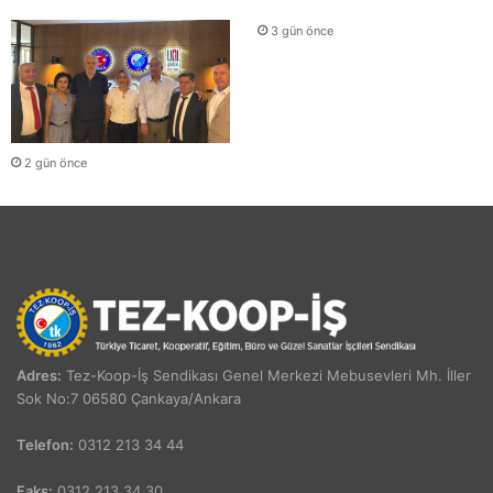
3 gün önce
2 gün önce
Adres:
Tez-Koop-İş Sendikası Genel Merkezi Mebusevleri Mh. İller
Sok No:7 06580 Çankaya/Ankara
Telefon:
0312 213 34 44
Faks:
0312 213 34 30