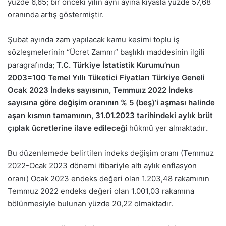
yüzde 6,65; bir önceki yılın aynı ayına kıyasla yüzde 57,68
oranında artış göstermiştir.
Şubat ayında zam yapılacak kamu kesimi toplu iş
sözleşmelerinin “Ücret Zammı” başlıklı maddesinin ilgili
paragrafında;
T.C. Türkiye İstatistik Kurumu’nun
2003=100 Temel Yıllı Tüketici Fiyatları Türkiye Geneli
Ocak 2023 İndeks sayısının, Temmuız 2022 İndeks
sayısına göre değişim oranının % 5 (beş)’i aşması halinde
aşan kısmın tamamının, 31.01.2023 tarihindeki aylık brüt
çıplak ücretlerine ilave edileceği
hükmü yer almaktadır
.
Bu düzenlemede belirtilen indeks değişim oranı (Temmuz
2022-Ocak 2023 dönemi itibariyle altı aylık enflasyon
oranı) Ocak 2023 endeks değeri olan 1.203,48 rakamının
Temmuz 2022 endeks değeri olan 1.001,03 rakamına
bölünmesiyle bulunan yüzde 20,22 olmaktadır.